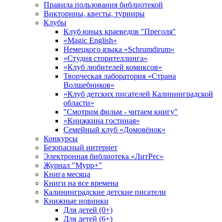
Правила пользования библиотекой
Викторины, квесты, турниры
Клубы
Клуб юных краеведов "Преголя"
«Magic English»
Немецкого языка «Schrumdirum»
«Студия сторителлинга»
«Клуб любителей комиксов»
Творческая лаборатория «Страна
Волшебников»
«Клуб детских писателей Калининградской
области»
"Смотрим фильм - читаем книгу"
«Книжкина гостиная»
Семейный клуб «Домовёнок»
Конкурсы
Безопасный интернет
Электронная библиотека «ЛитРес»
Журнал "Мурр+"
Книга месяца
Книги на все времена
Калининградские детские писатели
Книжные новинки
Для детей (0+)
Для детей (6+)