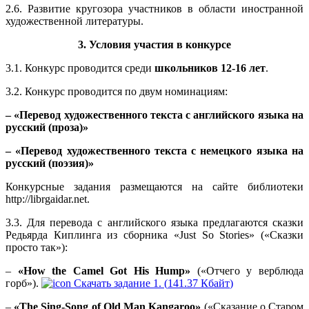
2.6. Развитие кругозора участников в области иностранной
художественной литературы.
3. Условия участия в конкурсе
3.1. Конкурс проводится среди
школьников 12-16 лет
.
3.2. Конкурс проводится по двум номинациям:
– «Перевод художественного текста с английского языка на
русский (проза)»
– «Перевод художественного текста с немецкого языка на
русский (поэзия)»
Конкурсные задания размещаются на сайте библиотеки
http://librgaidar.net.
3.3. Для перевода с английского языка предлагаются сказки
Редьярда Киплинга из сборника «Just So Stories» («Сказки
просто так»):
–
«How the Camel Got His Hump»
(«Отчего у верблюда
горб»).
Скачать задание 1. (
141.37 Кбайт
)
–
«The Sing-Song of Old Man Kangaroo»
(«Сказание о Старом