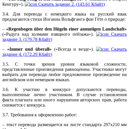
Кенгуру»).
Скачать задание 2. (
143.61 Кбайт
)
3.4. Для перевода с немецкого языка на русский язык
предлагаются стихи Иоганна Вольфганга фон Гёте о природе:
–
«Regenbogen über den Hügeln einer anmutigen Landschaft»
(«Радуга над холмами изящного пейзажа»).
Скачать
задание 3. (
179.78 Кбайт
)
–
«Immer und überall»
(«Всегда и везде»).
Скачать
задание 4. (
172.29 Кбайт
)
3.5. С точки зрения уровня языковой сложности,
представленные произведения равноценны. Участники могут
выбрать для перевода любое предложенное произведение на
английском или немецком языках.
3.6. К участию в конкурсе допускаются переводы,
выполненные лично участником. В случае установления
факта плагиата или иного нарушения авторских прав, работа
снимается с конкурса.
3.7. Требования к оформлению работ:
– текст перевода размещается на листе стандарта 297х210 мм