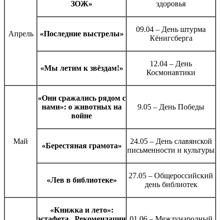
ЗОЖ»
здоровья
09.04 – День штурма
Апрель
«Последние выстрелы»
Кёнигсберга
12.04 – День
«Мы летим к звёздам!»
Космонавтики
«Они сражались рядом с
нами»: о животных на
9.05 – День Победы
войне
Май
24.05 – День славянской
«Берестяная грамота»
письменности и культуры
27.05 – Общероссийский
«Лев в библиотеке»
день библиотек
«Книжка и лето»:
эстафета. Рекомендации
01.06 – Международный