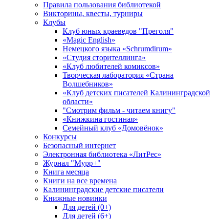
Правила пользования библиотекой
Викторины, квесты, турниры
Клубы
Клуб юных краеведов "Преголя"
«Magic English»
Немецкого языка «Schrumdirum»
«Студия сторителлинга»
«Клуб любителей комиксов»
Творческая лаборатория «Страна
Волшебников»
«Клуб детских писателей Калининградской
области»
"Смотрим фильм - читаем книгу"
«Книжкина гостиная»
Семейный клуб «Домовёнок»
Конкурсы
Безопасный интернет
Электронная библиотека «ЛитРес»
Журнал "Мурр+"
Книга месяца
Книги на все времена
Калининградские детские писатели
Книжные новинки
Для детей (0+)
Для детей (6+)