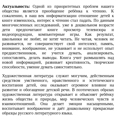
Актуальность:
Одной из приоритетных проблем нашего
общества является приобщение ребёнка к чтению. К
сожалению, в наш век информатизации отношение детей к
книге изменилось, интерес к чтению стал падать. По данным
многочисленных исследований, уже в дошкольном возрасте
дети предпочитают книге просмотр телевизора и
видеопродукции, компьютерные игры. Как результат,
школьники не любят, не хотят читать. Не читая, человек не
развивается, не совершенствует свой интеллект, память,
внимание, воображение, не усваивает и не использует опыт
предшественников, не учится думать, анализировать,
сопоставлять, делать выводы. Книга учит размышлять над
новой информацией, развивает креативность, творческие
способности, умение думать самостоятельно.
Художественная литература служит могучим, действенным
средством умственного, нравственного и эстетического
воспитания детей, она оказывает огромное влияние на
развитие и обогащение детской речи. В поэтических образах
художественная литература открывает и объясняет ребёнку
жизнь общества и природы, мир человеческих чувств и
взаимоотношений. Она делает эмоции насыщенными,
воспитывает воображение и даёт дошкольнику прекрасные
образцы русского литературного языка.