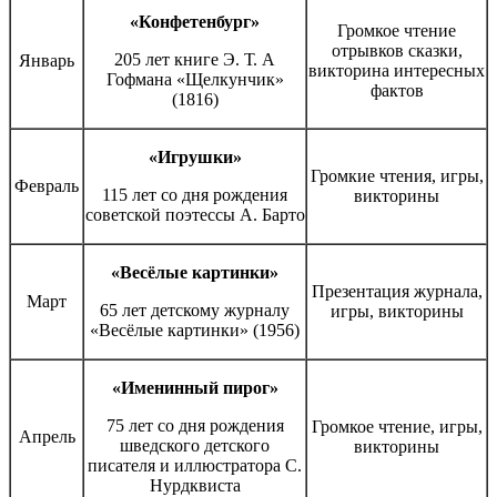
«Конфетенбург»
Громкое чтение
отрывков сказки,
205 лет книге Э. Т. А
Январь
викторина интересных
Гофмана «Щелкунчик»
фактов
(1816)
«Игрушки»
Громкие чтения, игры,
Февраль
115 лет со дня рождения
викторины
советской поэтессы А. Барто
«Весёлые картинки»
Презентация журнала,
Март
65 лет детскому журналу
игры, викторины
«Весёлые картинки» (1956)
«Именинный пирог»
75 лет со дня рождения
Громкое чтение, игры,
Апрель
шведского детского
викторины
писателя и иллюстратора С.
Нурдквиста