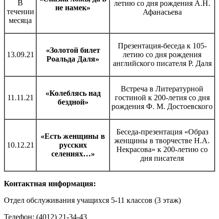
В
летию со дня рождения А.Н.
не намек»
течении
Афанасьева
месяца
Презентация-беседа к 105-
«Золотой билет
13.09.21
летию со дня рождения
Роальда Даля»
английского писателя Р. Даля
Встреча в Литературной
«Колеблясь над
11.11.21
гостиной к 200-летия со дня
бездной»
рождения Ф. М. Достоевского
Беседа-презентация «Образ
«Есть женщины в
женщины в творчестве Н.А.
10.12.21
русских
Некрасова» к 200-летию со
селениях…»
дня писателя
Контактная информация:
Отдел обслуживания учащихся 5-11 классов (3 этаж)
Телефон: (4012) 21-34-43