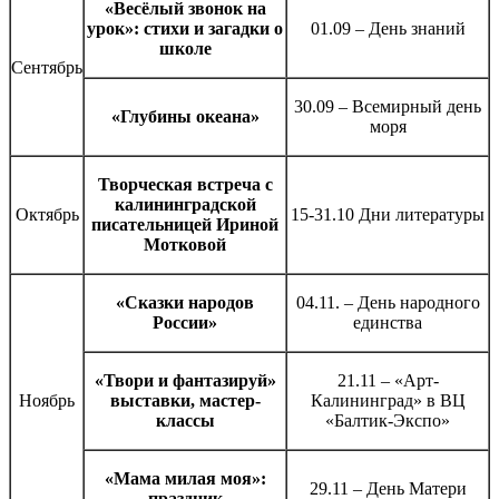
«Весёлый звонок на
урок»: стихи и загадки о
01.09 – День знаний
школе
Сентябрь
30.09 – Всемирный день
«Глубины океана»
моря
Творческая встреча с
калининградской
Октябрь
15-31.10 Дни литературы
писательницей Ириной
Мотковой
«Сказки народов
04.11. – День народного
России»
единства
«Твори и фантазируй»
21.11 – «Арт-
Ноябрь
выставки, мастер-
Калининград» в ВЦ
классы
«Балтик-Экспо»
«Мама милая моя»:
29.11 – День Матери
праздник