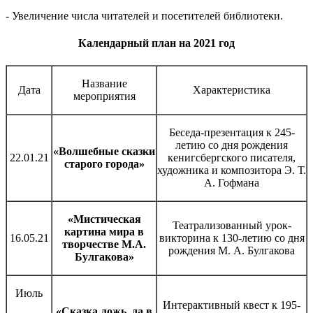
- Увеличение числа читателей и посетителей библиотеки.
Календарный план на 2021 год
Название
Дата
Характеристика
мероприятия
Беседа-презентация к 245-
летию со дня рождения
«Волшебные сказки
22.01.21
кенигсбергского писателя,
старого города»
художника и композитора Э. Т.
А. Гофмана
«Мистическая
Театрализованный урок-
картина мира в
16.05.21
викторина к 130-летию со дня
творчестве М.А.
рождения М. А. Булгакова
Булгакова»
Июль
Интерактивный квест к 195-
«Сказка ложь, да в