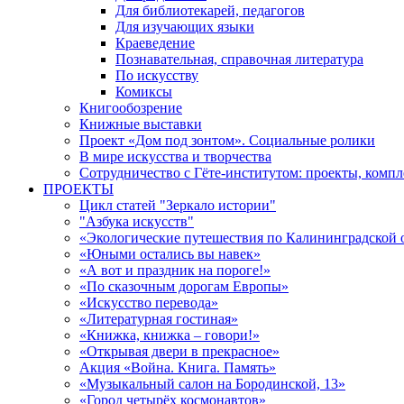
Для библиотекарей, педагогов
Для изучающих языки
Краеведение
Познавательная, справочная литература
По искусству
Комиксы
Книгообозрение
Книжные выставки
Проект «Дом под зонтом». Социальные ролики
В мире искусства и творчества
Сотрудничество с Гёте-институтом: проекты, комп
ПРОЕКТЫ
Цикл статей "Зеркало истории"
"Азбука искусств"
«Экологические путешествия по Калининградской 
«Юными остались вы навек»
«А вот и праздник на пороге!»
«По сказочным дорогам Европы»
«Искусство перевода»
«Литературная гостиная»
«Книжка, книжка – говори!»
«Открывая двери в прекрасное»
Акция «Война. Книга. Память»
«Музыкальный салон на Бородинской, 13»
«Город четырёх космонавтов»