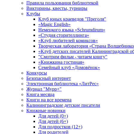
Правила пользования библиотекой
Викторины, квесты, турниры
Клубы
Клуб юных краеведов "Преголя"
«Magic English»
Немецкого языка «Schrumdirum»
«Студия сторителлинга»
«Клуб любителей комиксов»
Творческая лаборатория «Страна Волшебнико
«Клуб детских писателей Калининградской о
"Смотрим фильм - читаем книгу"
«Книжкина гостиная»
Семейный клуб «Домовёнок»
Конкурсы
Безопасный интернет
Электронная библиотека «ЛитРес»
Журнал "Мурр+"
Книга месяца
Книги на все времена
Калининградские детские писатели
Книжные новинки
Для детей (0+)
Для детей (6+)
Для подростков (12+)
Для родителей