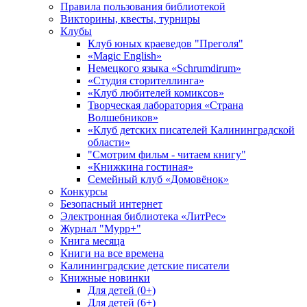
Правила пользования библиотекой
Викторины, квесты, турниры
Клубы
Клуб юных краеведов "Преголя"
«Magic English»
Немецкого языка «Schrumdirum»
«Студия сторителлинга»
«Клуб любителей комиксов»
Творческая лаборатория «Страна
Волшебников»
«Клуб детских писателей Калининградской
области»
"Смотрим фильм - читаем книгу"
«Книжкина гостиная»
Семейный клуб «Домовёнок»
Конкурсы
Безопасный интернет
Электронная библиотека «ЛитРес»
Журнал "Мурр+"
Книга месяца
Книги на все времена
Калининградские детские писатели
Книжные новинки
Для детей (0+)
Для детей (6+)