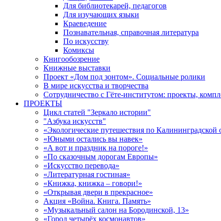
Для библиотекарей, педагогов
Для изучающих языки
Краеведение
Познавательная, справочная литература
По искусству
Комиксы
Книгообозрение
Книжные выставки
Проект «Дом под зонтом». Социальные ролики
В мире искусства и творчества
Сотрудничество с Гёте-институтом: проекты, комп
ПРОЕКТЫ
Цикл статей "Зеркало истории"
"Азбука искусств"
«Экологические путешествия по Калининградской 
«Юными остались вы навек»
«А вот и праздник на пороге!»
«По сказочным дорогам Европы»
«Искусство перевода»
«Литературная гостиная»
«Книжка, книжка – говори!»
«Открывая двери в прекрасное»
Акция «Война. Книга. Память»
«Музыкальный салон на Бородинской, 13»
«Город четырёх космонавтов»