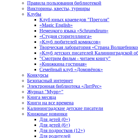
Правила пользования библиотекой
Викторины, квесты, турниры
Клубы
Клуб юных краеведов "Преголя"
«Magic English»
Немецкого языка «Schrumdirum»
«Студия сторителлинга»
«Клуб любителей комиксов»
Творческая лаборатория «Страна Волшебнико
«Клуб детских писателей Калининградской о
"Смотрим фильм - читаем книгу"
«Книжкина гостиная»
Семейный клуб «Домовёнок»
Конкурсы
Безопасный интернет
Электронная библиотека «ЛитРес»
Журнал "Мурр+"
Книга месяца
Книги на все времена
Калининградские детские писатели
Книжные новинки
Для детей (0+)
Для детей (6+)
Для подростков (12+)
Для родителей