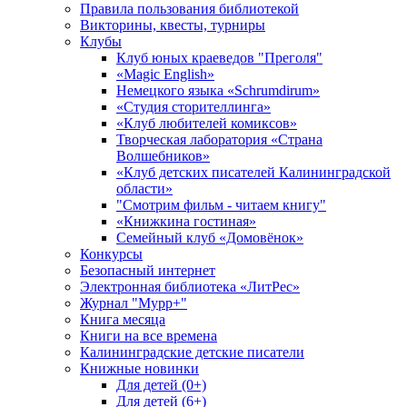
Правила пользования библиотекой
Викторины, квесты, турниры
Клубы
Клуб юных краеведов "Преголя"
«Magic English»
Немецкого языка «Schrumdirum»
«Студия сторителлинга»
«Клуб любителей комиксов»
Творческая лаборатория «Страна
Волшебников»
«Клуб детских писателей Калининградской
области»
"Смотрим фильм - читаем книгу"
«Книжкина гостиная»
Семейный клуб «Домовёнок»
Конкурсы
Безопасный интернет
Электронная библиотека «ЛитРес»
Журнал "Мурр+"
Книга месяца
Книги на все времена
Калининградские детские писатели
Книжные новинки
Для детей (0+)
Для детей (6+)