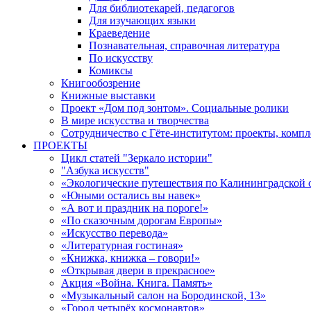
Для библиотекарей, педагогов
Для изучающих языки
Краеведение
Познавательная, справочная литература
По искусству
Комиксы
Книгообозрение
Книжные выставки
Проект «Дом под зонтом». Социальные ролики
В мире искусства и творчества
Сотрудничество с Гёте-институтом: проекты, комп
ПРОЕКТЫ
Цикл статей "Зеркало истории"
"Азбука искусств"
«Экологические путешествия по Калининградской 
«Юными остались вы навек»
«А вот и праздник на пороге!»
«По сказочным дорогам Европы»
«Искусство перевода»
«Литературная гостиная»
«Книжка, книжка – говори!»
«Открывая двери в прекрасное»
Акция «Война. Книга. Память»
«Музыкальный салон на Бородинской, 13»
«Город четырёх космонавтов»