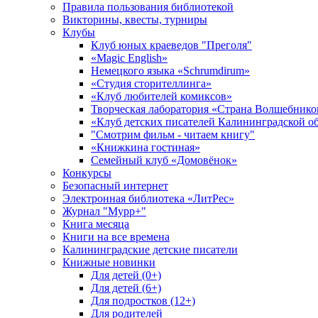
Правила пользования библиотекой
Викторины, квесты, турниры
Клубы
Клуб юных краеведов "Преголя"
«Magic English»
Немецкого языка «Schrumdirum»
«Студия сторителлинга»
«Клуб любителей комиксов»
Творческая лаборатория «Страна Волшебнико
«Клуб детских писателей Калининградской о
"Смотрим фильм - читаем книгу"
«Книжкина гостиная»
Семейный клуб «Домовёнок»
Конкурсы
Безопасный интернет
Электронная библиотека «ЛитРес»
Журнал "Мурр+"
Книга месяца
Книги на все времена
Калининградские детские писатели
Книжные новинки
Для детей (0+)
Для детей (6+)
Для подростков (12+)
Для родителей