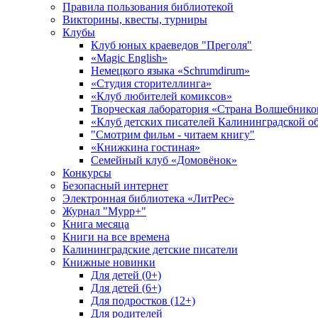
Правила пользования библиотекой
Викторины, квесты, турниры
Клубы
Клуб юных краеведов "Преголя"
«Magic English»
Немецкого языка «Schrumdirum»
«Студия сторителлинга»
«Клуб любителей комиксов»
Творческая лаборатория «Страна Волшебнико
«Клуб детских писателей Калининградской о
"Смотрим фильм - читаем книгу"
«Книжкина гостиная»
Семейный клуб «Домовёнок»
Конкурсы
Безопасный интернет
Электронная библиотека «ЛитРес»
Журнал "Мурр+"
Книга месяца
Книги на все времена
Калининградские детские писатели
Книжные новинки
Для детей (0+)
Для детей (6+)
Для подростков (12+)
Для родителей