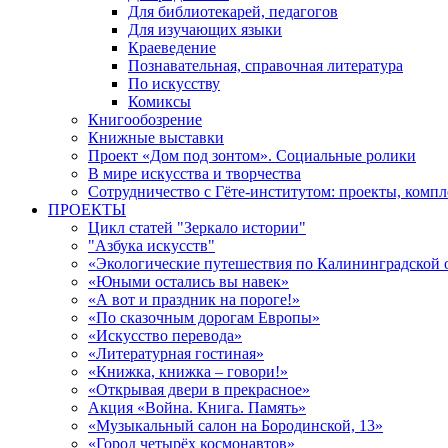
Для библиотекарей, педагогов
Для изучающих языки
Краеведение
Познавательная, справочная литература
По искусству
Комиксы
Книгообозрение
Книжные выставки
Проект «Дом под зонтом». Социальные ролики
В мире искусства и творчества
Сотрудничество с Гёте-институтом: проекты, комп
ПРОЕКТЫ
Цикл статей "Зеркало истории"
"Азбука искусств"
«Экологические путешествия по Калининградской 
«Юными остались вы навек»
«А вот и праздник на пороге!»
«По сказочным дорогам Европы»
«Искусство перевода»
«Литературная гостиная»
«Книжка, книжка – говори!»
«Открывая двери в прекрасное»
Акция «Война. Книга. Память»
«Музыкальный салон на Бородинской, 13»
«Город четырёх космонавтов»