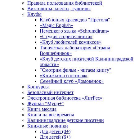
Правила пользования библиотекой
Викторины, квесты, турниры
Клубы
Клуб юных краеведов "Преголя"
«Magic English»
Немецкого языка «Schrumdirum»
«Студия сторителлинга»
«Клуб любителей комиксов»
Творческая лаборатория «Страна
Волшебников»
«Клуб детских писателей Калининградской
области»
"Смотрим фильм - читаем книгу"
«Книжкина гостиная»
Семейный клуб «Домовёнок»
Конкурсы
Безопасный интернет
Электронная библиотека «ЛитРес»
Журнал "Мурр+"
Книга месяца
Книги на все времена
Калининградские детские писатели
Книжные новинки
Для детей (0+)
Для детей (6+)