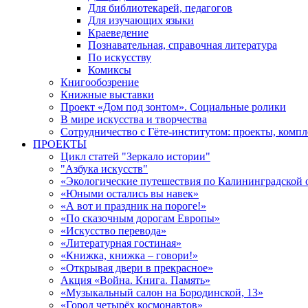
Для библиотекарей, педагогов
Для изучающих языки
Краеведение
Познавательная, справочная литература
По искусству
Комиксы
Книгообозрение
Книжные выставки
Проект «Дом под зонтом». Социальные ролики
В мире искусства и творчества
Сотрудничество с Гёте-институтом: проекты, комп
ПРОЕКТЫ
Цикл статей "Зеркало истории"
"Азбука искусств"
«Экологические путешествия по Калининградской 
«Юными остались вы навек»
«А вот и праздник на пороге!»
«По сказочным дорогам Европы»
«Искусство перевода»
«Литературная гостиная»
«Книжка, книжка – говори!»
«Открывая двери в прекрасное»
Акция «Война. Книга. Память»
«Музыкальный салон на Бородинской, 13»
«Город четырёх космонавтов»