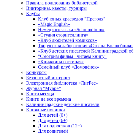
Правила пользования библиотекой
Викторины, квесты, турниры
Клубы
Клуб юных краеведов "Преголя"
«Magic English»
Немецкого языка «Schrumdirum»
«Студия сторителлинга»
«Клуб любителей комиксов»
Творческая лаборатория «Страна Волшебнико
«Клуб детских писателей Калининградской о
"Смотрим фильм - читаем книгу"
«Книжкина гостиная»
Семейный клуб «Домовёнок»
Конкурсы
Безопасный интернет
Электронная библиотека «ЛитРес»
Журнал "Мурр+"
Книга месяца
Книги на все времена
Калининградские детские писатели
Книжные новинки
Для детей (0+)
Для детей (6+)
Для подростков (12+)
Для родителей