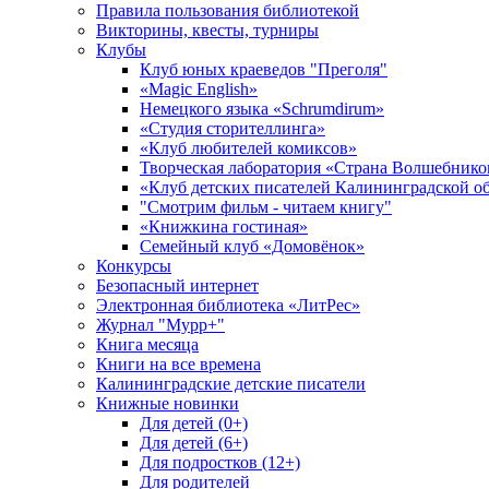
Правила пользования библиотекой
Викторины, квесты, турниры
Клубы
Клуб юных краеведов "Преголя"
«Magic English»
Немецкого языка «Schrumdirum»
«Студия сторителлинга»
«Клуб любителей комиксов»
Творческая лаборатория «Страна Волшебнико
«Клуб детских писателей Калининградской о
"Смотрим фильм - читаем книгу"
«Книжкина гостиная»
Семейный клуб «Домовёнок»
Конкурсы
Безопасный интернет
Электронная библиотека «ЛитРес»
Журнал "Мурр+"
Книга месяца
Книги на все времена
Калининградские детские писатели
Книжные новинки
Для детей (0+)
Для детей (6+)
Для подростков (12+)
Для родителей