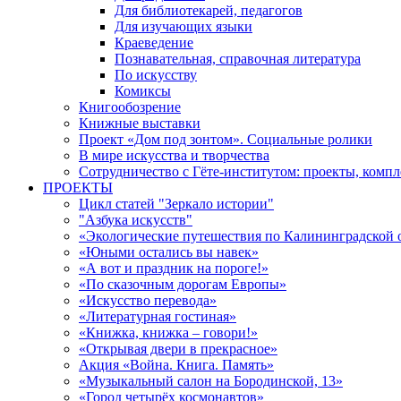
Для библиотекарей, педагогов
Для изучающих языки
Краеведение
Познавательная, справочная литература
По искусству
Комиксы
Книгообозрение
Книжные выставки
Проект «Дом под зонтом». Социальные ролики
В мире искусства и творчества
Сотрудничество с Гёте-институтом: проекты, комп
ПРОЕКТЫ
Цикл статей "Зеркало истории"
"Азбука искусств"
«Экологические путешествия по Калининградской 
«Юными остались вы навек»
«А вот и праздник на пороге!»
«По сказочным дорогам Европы»
«Искусство перевода»
«Литературная гостиная»
«Книжка, книжка – говори!»
«Открывая двери в прекрасное»
Акция «Война. Книга. Память»
«Музыкальный салон на Бородинской, 13»
«Город четырёх космонавтов»