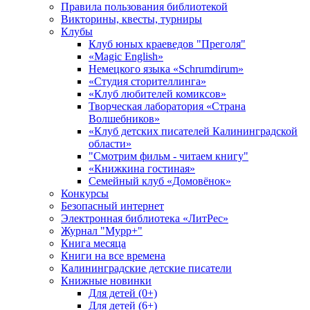
Правила пользования библиотекой
Викторины, квесты, турниры
Клубы
Клуб юных краеведов "Преголя"
«Magic English»
Немецкого языка «Schrumdirum»
«Студия сторителлинга»
«Клуб любителей комиксов»
Творческая лаборатория «Страна
Волшебников»
«Клуб детских писателей Калининградской
области»
"Смотрим фильм - читаем книгу"
«Книжкина гостиная»
Семейный клуб «Домовёнок»
Конкурсы
Безопасный интернет
Электронная библиотека «ЛитРес»
Журнал "Мурр+"
Книга месяца
Книги на все времена
Калининградские детские писатели
Книжные новинки
Для детей (0+)
Для детей (6+)