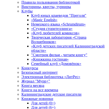
Правила пользования библиотекой
Викторины, квесты, турниры
Клубы
Клуб юных краеведов "Преголя"
«Magic English»
Немецкого языка «Schrumdirum»
«Студия сторителлинга»
«Клуб любителей комиксов»
Творческая лаборатория «Страна
Волшебников»
«Клуб детских писателей Калининградской
области»
"Смотрим фильм - читаем книгу"
«Книжкина гостиная»
Семейный клуб «Домовёнок»
Конкурсы
Безопасный интернет
Электронная библиотека «ЛитРес»
Журнал "Мурр+"
Книга месяца
Книги на все времена
Калининградские детские писатели
Книжные новинки
Для детей (0+)
Для детей (6+)