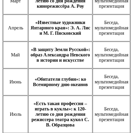
Март
летию со дня рождения
мультимедийная
кинорежиссёра А. Роу
презентация
«Известные художники
Беседа,
Апрель
Янтарного края»: Э. А. Лис
мультимедийная
и М. Г. Пясковский
презентация
«В защиту Земли Русской»:
Беседа,
Май
образ Александра Невского
мультимедийная
в истории и искусстве
презентация
Беседа,
«Обитатели глубин»: ко
Июнь
мультимедийная
Всемирному дню океанов
презентация
«Есть такая профессия –
играть в куклы»: к 120-
Беседа,
Июль
летию со дня рождения
мультимедийная
режиссера театра кукол С.
презентация
В. Образцова