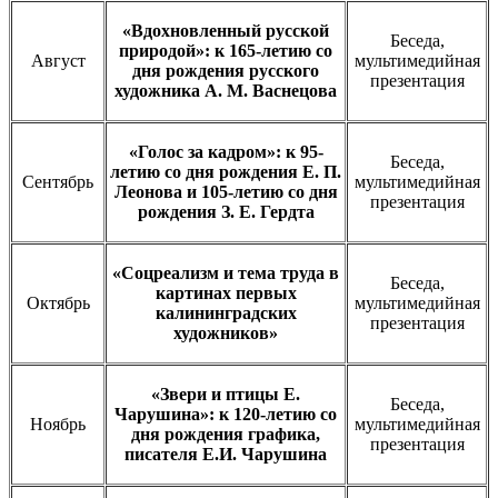
«Вдохновленный русской
Беседа,
природой»: к 165-летию со
Август
мультимедийная
дня рождения русского
презентация
художника А. М. Васнецова
«Голос за кадром»: к 95-
Беседа,
летию со дня рождения Е. П.
Сентябрь
мультимедийная
Леонова и 105-летию со дня
презентация
рождения З. Е. Гердта
«Соцреализм и тема труда в
Беседа,
картинах первых
Октябрь
мультимедийная
калининградских
презентация
художников»
«Звери и птицы Е.
Беседа,
Чарушина»: к 120-летию со
Ноябрь
мультимедийная
дня рождения графика,
презентация
писателя Е.И. Чарушина