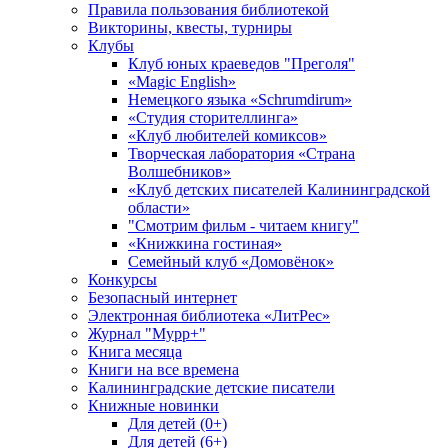
Правила пользования библиотекой
Викторины, квесты, турниры
Клубы
Клуб юных краеведов "Преголя"
«Magic English»
Немецкого языка «Schrumdirum»
«Студия сторителлинга»
«Клуб любителей комиксов»
Творческая лаборатория «Страна
Волшебников»
«Клуб детских писателей Калининградской
области»
"Смотрим фильм - читаем книгу"
«Книжкина гостиная»
Семейный клуб «Домовёнок»
Конкурсы
Безопасный интернет
Электронная библиотека «ЛитРес»
Журнал "Мурр+"
Книга месяца
Книги на все времена
Калининградские детские писатели
Книжные новинки
Для детей (0+)
Для детей (6+)