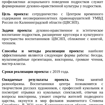
профилактики асоциального поведения подростков служит
формирование духовно-нравственной культуры у подростков.
Цель проекта:
сотрудничество с Центром временного
содержания несовершеннолетних правонарушителей УМВД
России по Калининградской области (ЦВСНП).
Задачи проекта:
духовно-нравственное и эстетическое
воспитание подростков, расширение кругозора и культурного
пространства воспитанников ЦВСНП, сближение с книгой,
чтением.
Способы и методы реализации проекта:
наиболее
эффективными являются следующие формы работы: беседы,
мультимедийные презентации, викторины, громкие чтения,
мастер-классы.
Сроки реализации проекта:
с 2019 года.
Ожидаемые результаты проекта.
Темы занятий
разнообразны. Воспитанники центра познакомятся с
творчеством русских художников, с профессией кукольник и
посмотрят отрывки из кукольных спектаклей, отвечая на
вопросы викторины, узнают секреты жителей подводного
царства, окунутся в мир фильмов знаменитого Стивена
Спилберга. В 2021 году Калининградская область отмечает