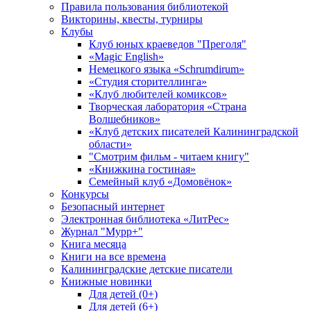
Правила пользования библиотекой
Викторины, квесты, турниры
Клубы
Клуб юных краеведов "Преголя"
«Magic English»
Немецкого языка «Schrumdirum»
«Студия сторителлинга»
«Клуб любителей комиксов»
Творческая лаборатория «Страна
Волшебников»
«Клуб детских писателей Калининградской
области»
"Смотрим фильм - читаем книгу"
«Книжкина гостиная»
Семейный клуб «Домовёнок»
Конкурсы
Безопасный интернет
Электронная библиотека «ЛитРес»
Журнал "Мурр+"
Книга месяца
Книги на все времена
Калининградские детские писатели
Книжные новинки
Для детей (0+)
Для детей (6+)