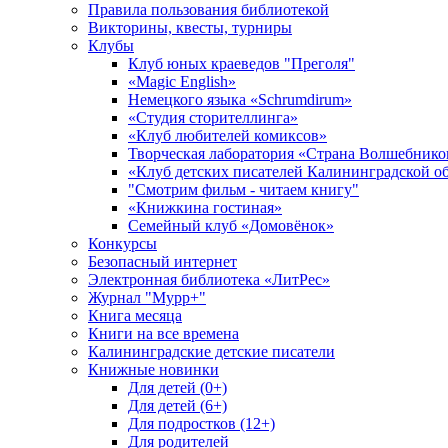
Правила пользования библиотекой
Викторины, квесты, турниры
Клубы
Клуб юных краеведов "Преголя"
«Magic English»
Немецкого языка «Schrumdirum»
«Студия сторителлинга»
«Клуб любителей комиксов»
Творческая лаборатория «Страна Волшебнико
«Клуб детских писателей Калининградской о
"Смотрим фильм - читаем книгу"
«Книжкина гостиная»
Семейный клуб «Домовёнок»
Конкурсы
Безопасный интернет
Электронная библиотека «ЛитРес»
Журнал "Мурр+"
Книга месяца
Книги на все времена
Калининградские детские писатели
Книжные новинки
Для детей (0+)
Для детей (6+)
Для подростков (12+)
Для родителей