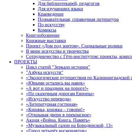
Для библиотекарей, педагогов
Для изучающих языки
Краеведение
Познавательная, справочная литература
По искусству
Комиксы
Книгообозрение
Книжные выставки
Проект «Дом под зонтом». Социальные ролики
В мире искусства и творчества
Сотрудничество с Гёте-институтом: проекты, комп
ПРОЕКТЫ
Цикл статей "Зеркало истории"
"Азбука искусств"
«Экологические путешествия по Калининградской 
«Юными остались вы навек»
«А вот и праздник на пороге!»
«По сказочным дорогам Европы»
«Искусство перевода»
«Литературная гостиная»
«Книжка, книжка – говори!»
«Открывая двери в прекрасное»
Акция «Война. Книга. Память»
«Музыкальный салон на Бородинской, 13»
«Город четырёх космонавтов»