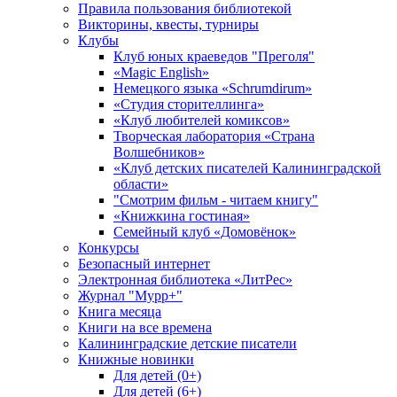
Правила пользования библиотекой
Викторины, квесты, турниры
Клубы
Клуб юных краеведов "Преголя"
«Magic English»
Немецкого языка «Schrumdirum»
«Студия сторителлинга»
«Клуб любителей комиксов»
Творческая лаборатория «Страна
Волшебников»
«Клуб детских писателей Калининградской
области»
"Смотрим фильм - читаем книгу"
«Книжкина гостиная»
Семейный клуб «Домовёнок»
Конкурсы
Безопасный интернет
Электронная библиотека «ЛитРес»
Журнал "Мурр+"
Книга месяца
Книги на все времена
Калининградские детские писатели
Книжные новинки
Для детей (0+)
Для детей (6+)