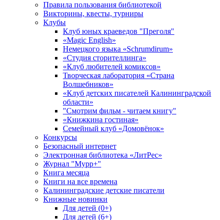
Правила пользования библиотекой
Викторины, квесты, турниры
Клубы
Клуб юных краеведов "Преголя"
«Magic English»
Немецкого языка «Schrumdirum»
«Студия сторителлинга»
«Клуб любителей комиксов»
Творческая лаборатория «Страна
Волшебников»
«Клуб детских писателей Калининградской
области»
"Смотрим фильм - читаем книгу"
«Книжкина гостиная»
Семейный клуб «Домовёнок»
Конкурсы
Безопасный интернет
Электронная библиотека «ЛитРес»
Журнал "Мурр+"
Книга месяца
Книги на все времена
Калининградские детские писатели
Книжные новинки
Для детей (0+)
Для детей (6+)