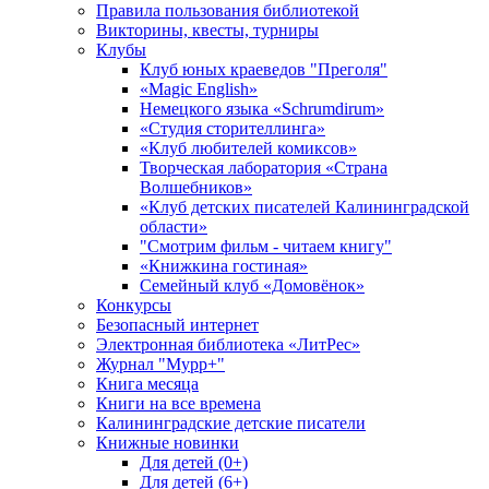
Правила пользования библиотекой
Викторины, квесты, турниры
Клубы
Клуб юных краеведов "Преголя"
«Magic English»
Немецкого языка «Schrumdirum»
«Студия сторителлинга»
«Клуб любителей комиксов»
Творческая лаборатория «Страна
Волшебников»
«Клуб детских писателей Калининградской
области»
"Смотрим фильм - читаем книгу"
«Книжкина гостиная»
Семейный клуб «Домовёнок»
Конкурсы
Безопасный интернет
Электронная библиотека «ЛитРес»
Журнал "Мурр+"
Книга месяца
Книги на все времена
Калининградские детские писатели
Книжные новинки
Для детей (0+)
Для детей (6+)