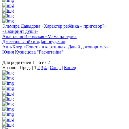
Эльмира Давыдова «Характер ребёнка – приговор?»
«Лабиринт души»
Анастасия Изюмская «Мама на нуле»
Джессика Лэйхи «Дар неудачи»
Анн-Клер «Советы в картинках. Давай договоримся»
Юлия Кузнецова "Расчитайка"
Для родителей 1 - 6 из 21
Начало | Пред. |
1
2
3
4
|
След.
|
Конец