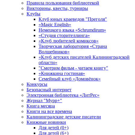
Правила пользования библиотекой
Викторины, квесты, турниры
Клубы
Клуб юных краеведов "Преголя"
«Magic English»
Немецкого языка «Schrumdirum»
«Студия сторителлинга»
«Клуб любителей комиксов»
Творческая лаборатория «Страна
Волшебников»
«Клуб детских писателей Калининградской
области»
"Смотрим фильм - читаем книгу"
«Книжкина гостиная»
Семейный клуб «Домовёнок»
Конкурсы
Безопасный интернет
Электронная библиотека «ЛитРес»
Журнал "Мурр+"
Книга месяца
Книги на все времена
Калининградские детские писатели
Книжные новинки
Для детей (0+)
Для детей (6+)