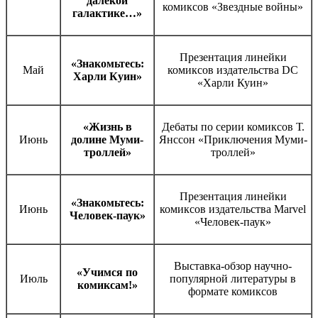
далекой
комиксов «Звездные войны»
галактике…»
Презентация линейки
«Знакомьтесь:
Май
комиксов издательства DC
Харли Куин»
«Харли Куин»
«Жизнь в
Дебаты по серии комиксов Т.
Июнь
долине Муми-
Янссон «Приключения Муми-
троллей»
троллей»
Презентация линейки
«Знакомьтесь:
Июнь
комиксов издательства Marvel
Человек-паук»
«Человек-паук»
Выставка-обзор научно-
«Учимся по
Июль
популярной литературы в
комиксам!»
формате комиксов