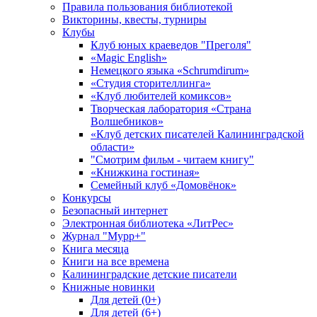
Правила пользования библиотекой
Викторины, квесты, турниры
Клубы
Клуб юных краеведов "Преголя"
«Magic English»
Немецкого языка «Schrumdirum»
«Студия сторителлинга»
«Клуб любителей комиксов»
Творческая лаборатория «Страна
Волшебников»
«Клуб детских писателей Калининградской
области»
"Смотрим фильм - читаем книгу"
«Книжкина гостиная»
Семейный клуб «Домовёнок»
Конкурсы
Безопасный интернет
Электронная библиотека «ЛитРес»
Журнал "Мурр+"
Книга месяца
Книги на все времена
Калининградские детские писатели
Книжные новинки
Для детей (0+)
Для детей (6+)