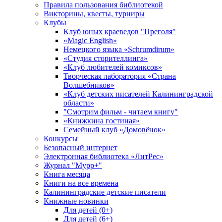
Правила пользования библиотекой
Викторины, квесты, турниры
Клубы
Клуб юных краеведов "Преголя"
«Magic English»
Немецкого языка «Schrumdirum»
«Студия сторителлинга»
«Клуб любителей комиксов»
Творческая лаборатория «Страна
Волшебников»
«Клуб детских писателей Калининградской
области»
"Смотрим фильм - читаем книгу"
«Книжкина гостиная»
Семейный клуб «Домовёнок»
Конкурсы
Безопасный интернет
Электронная библиотека «ЛитРес»
Журнал "Мурр+"
Книга месяца
Книги на все времена
Калининградские детские писатели
Книжные новинки
Для детей (0+)
Для детей (6+)