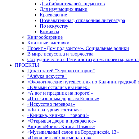
Для библиотекарей, педагогов
Для изучающих языки
Краеведение
Познавательная, справочная литература
По искусству
Комиксы
Книгообозрение
Книжные выставки
Проект «Дом под зонтом». Социальные ролики
В мире искусства и творчества
Сотрудничество с Гёте-институтом: проекты, комп
ПРОЕКТЫ
Цикл статей "Зеркало истории"
"Азбука искусств"
«Экологические путешествия по Калининградской 
«Юными остались вы навек»
«А вот и праздник на пороге!»
«По сказочным дорогам Европы»
«Искусство перевода»
«Литературная гостиная»
«Книжка, книжка – говори!»
«Открывая двери в прекрасное»
Акция «Война. Книга. Память»
«Музыкальный салон на Бородинской, 13»
«Город четырёх космонавтов»