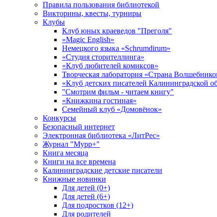
Правила пользования библиотекой
Викторины, квесты, турниры
Клубы
Клуб юных краеведов "Преголя"
«Magic English»
Немецкого языка «Schrumdirum»
«Студия сторителлинга»
«Клуб любителей комиксов»
Творческая лаборатория «Страна Волшебнико
«Клуб детских писателей Калининградской о
"Смотрим фильм - читаем книгу"
«Книжкина гостиная»
Семейный клуб «Домовёнок»
Конкурсы
Безопасный интернет
Электронная библиотека «ЛитРес»
Журнал "Мурр+"
Книга месяца
Книги на все времена
Калининградские детские писатели
Книжные новинки
Для детей (0+)
Для детей (6+)
Для подростков (12+)
Для родителей