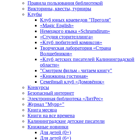
Правила пользования библиотекой
Викторины, квесты, турниры
Клубы
Клуб юных краеведов "Преголя"
«Magic English»
Немецкого языка «Schrumdirum»
«Студия сторителлинга»
«Клуб любителей комиксов»
Творческая лаборатория «Страна
Волшебников»
«Клуб детских писателей Калининградской
области»
"Смотрим фильм - читаем книгу"
«Книжкина гостиная»
Семейный клуб «Домовёнок»
Конкурсы
Безопасный интернет
Электронная библиотека «ЛитРес»
Журнал "Мурр+"
Книга месяца
Книги на все времена
Калининградские детские писатели
Книжные новинки
Для детей (0+)
Для детей (6+)