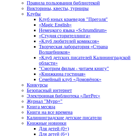
Правила пользования библиотекой
Викторины, квесты, турниры
Клубы
Клуб юных краеведов "Преголя"
«Magic English»
Немецкого языка «Schrumdirum»
«Студия сторителлинга»
«Клуб любителей комиксов»
Творческая лаборатория «Страна
Волшебников»
«Клуб детских писателей Калининградской
области»
"Смотрим фильм - читаем книгу"
«Книжкина гостиная»
Семейный клуб «Домовёнок»
Конкурсы
Безопасный интернет
Электронная библиотека «ЛитРес»
Журнал "Мурр+"
Книга месяца
Книги на все времена
Калининградские детские писатели
Книжные новинки
Для детей (0+)
Для детей (6+)