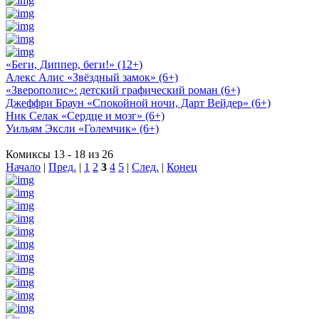
«Беги, Диппер, беги!» (12+)
Алекс Алис «Звёздный замок» (6+)
«Зверополис»: детский графический роман (6+)
Джеффри Браун «Спокойной ночи, Дарт Вейдер» (6+)
Ник Селак «Сердце и мозг» (6+)
Уильям Эксли «Големчик» (6+)
Комиксы 13 - 18 из 26
Начало
|
Пред.
|
1
2
3
4
5
|
След.
|
Конец