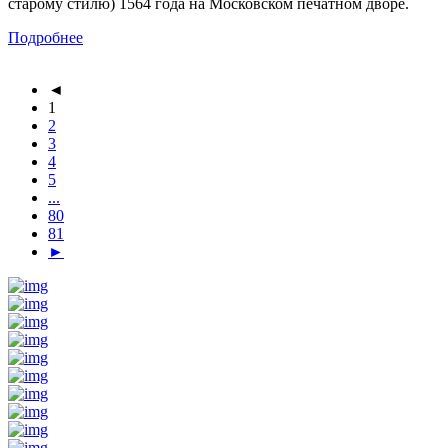
старому стилю) 1564 года на Московском печатном дворе.
Подробнее
◄
1
2
3
4
5
...
80
81
►