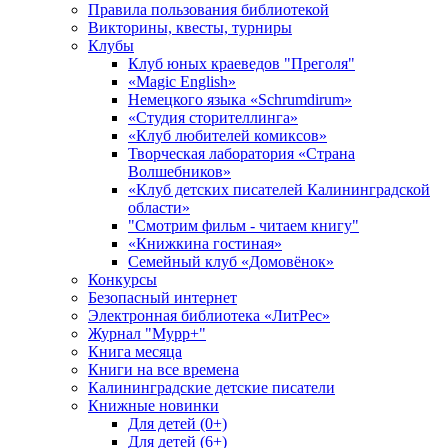
Правила пользования библиотекой
Викторины, квесты, турниры
Клубы
Клуб юных краеведов "Преголя"
«Magic English»
Немецкого языка «Schrumdirum»
«Студия сторителлинга»
«Клуб любителей комиксов»
Творческая лаборатория «Страна
Волшебников»
«Клуб детских писателей Калининградской
области»
"Смотрим фильм - читаем книгу"
«Книжкина гостиная»
Семейный клуб «Домовёнок»
Конкурсы
Безопасный интернет
Электронная библиотека «ЛитРес»
Журнал "Мурр+"
Книга месяца
Книги на все времена
Калининградские детские писатели
Книжные новинки
Для детей (0+)
Для детей (6+)