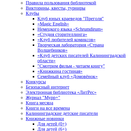
Правила пользования библиотекой
Викторины, квесты, турниры
Клубы
Клуб юных краеведов "Преголя"
«Magic English»
Немецкого языка «Schrumdirum»
«Студия сторителлинга»
«Клуб любителей комиксов»
Творческая лаборатория «Страна
Волшебников»
«Клуб детских писателей Калининградской
области»
"Смотрим фильм - читаем книгу"
«Книжкина гостиная»
Семейный клуб «Домовёнок»
Конкурсы
Безопасный интернет
Электронная библиотека «ЛитРес»
Журнал "Мурр+"
Книга месяца
Книги на все времена
Калининградские детские писатели
Книжные новинки
Для детей (0+)
Для детей (6+)