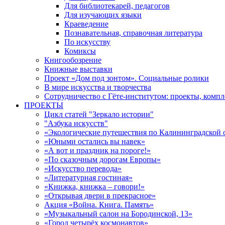
Для библиотекарей, педагогов
Для изучающих языки
Краеведение
Познавательная, справочная литература
По искусству
Комиксы
Книгообозрение
Книжные выставки
Проект «Дом под зонтом». Социальные ролики
В мире искусства и творчества
Сотрудничество с Гёте-институтом: проекты, комп
ПРОЕКТЫ
Цикл статей "Зеркало истории"
"Азбука искусств"
«Экологические путешествия по Калининградской 
«Юными остались вы навек»
«А вот и праздник на пороге!»
«По сказочным дорогам Европы»
«Искусство перевода»
«Литературная гостиная»
«Книжка, книжка – говори!»
«Открывая двери в прекрасное»
Акция «Война. Книга. Память»
«Музыкальный салон на Бородинской, 13»
«Город четырёх космонавтов»