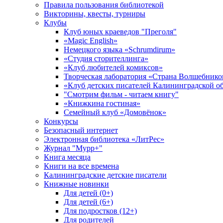
Правила пользования библиотекой
Викторины, квесты, турниры
Клубы
Клуб юных краеведов "Преголя"
«Magic English»
Немецкого языка «Schrumdirum»
«Студия сторителлинга»
«Клуб любителей комиксов»
Творческая лаборатория «Страна Волшебнико
«Клуб детских писателей Калининградской о
"Смотрим фильм - читаем книгу"
«Книжкина гостиная»
Семейный клуб «Домовёнок»
Конкурсы
Безопасный интернет
Электронная библиотека «ЛитРес»
Журнал "Мурр+"
Книга месяца
Книги на все времена
Калининградские детские писатели
Книжные новинки
Для детей (0+)
Для детей (6+)
Для подростков (12+)
Для родителей