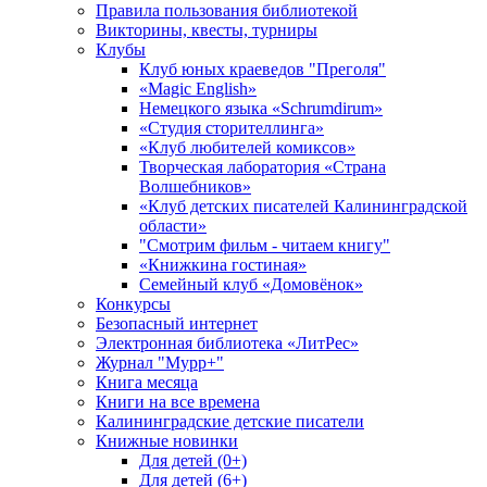
Правила пользования библиотекой
Викторины, квесты, турниры
Клубы
Клуб юных краеведов "Преголя"
«Magic English»
Немецкого языка «Schrumdirum»
«Студия сторителлинга»
«Клуб любителей комиксов»
Творческая лаборатория «Страна
Волшебников»
«Клуб детских писателей Калининградской
области»
"Смотрим фильм - читаем книгу"
«Книжкина гостиная»
Семейный клуб «Домовёнок»
Конкурсы
Безопасный интернет
Электронная библиотека «ЛитРес»
Журнал "Мурр+"
Книга месяца
Книги на все времена
Калининградские детские писатели
Книжные новинки
Для детей (0+)
Для детей (6+)