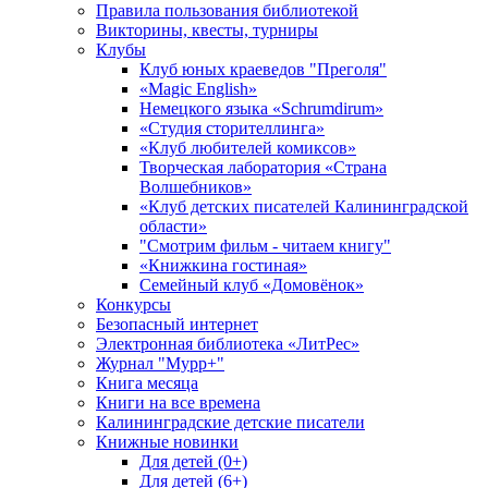
Правила пользования библиотекой
Викторины, квесты, турниры
Клубы
Клуб юных краеведов "Преголя"
«Magic English»
Немецкого языка «Schrumdirum»
«Студия сторителлинга»
«Клуб любителей комиксов»
Творческая лаборатория «Страна
Волшебников»
«Клуб детских писателей Калининградской
области»
"Смотрим фильм - читаем книгу"
«Книжкина гостиная»
Семейный клуб «Домовёнок»
Конкурсы
Безопасный интернет
Электронная библиотека «ЛитРес»
Журнал "Мурр+"
Книга месяца
Книги на все времена
Калининградские детские писатели
Книжные новинки
Для детей (0+)
Для детей (6+)