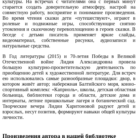
культуры. На встречах с читателями она с первых минут
старается создать доверительную атмосферу, настрой на
совместную работу, восприятие и понимание произведения.
Во время чтения сказки дети «путешествуют», играют в
ролевые и подвижные игры, способствующие снятию
утомления и сказочному перевоплощению в героев сказки. В
беседе с детьми писатель применяет яркие слайды,
видеоматериал, собственные рисунки, аудиозаписи и
натуральные средства.
В Год литературы (2015) и 70-летия Победы в Великой
Отечественной войне Лидия Александровна провела
большую культурно-просветительскую деятельность по
приобщению детей к художественной литературе. Для встреч
ею использовались самые разнообразные площадки: двор, в
котором живёт автор; набережная Балтийского моря, конно-
спортивный комплекс «Каприоль», школы, детская областная
больница, библиотеки города и области, детские дома и
интернаты, летние пришкольные лагеря и ботанический сад.
Творческие вечера Лидии Харитоновой радуют детей и
взрослых, несут позитив, формируют навыки общей культуры
личности.
Произведения автора в нашей библиотеке