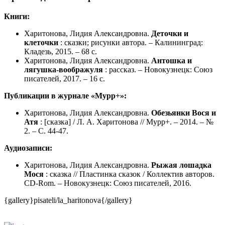
Книги:
Харитонова, Лидия Александровна.
Деточки и
клеточки
: сказки; рисунки автора. – Калининград:
Кладезь, 2015. – 68 с.
Харитонова, Лидия Александровна.
Антошка и
лягушка-воображуля
: рассказ. – Новокузнецк: Союз
писателей, 2017. – 16 с.
Публикации в журнале «Мурр+»:
Харитонова, Лидия Александровна.
Обезьянки Вося и
Атя
: [сказка] / Л. А. Харитонова // Мурр+. – 2014. – №
2. – С. 44-47.
Аудиозаписи:
Харитонова, Лидия Александровна.
Рыжая лошадка
Мося
: сказка // Пластинка сказок / Коллектив авторов.
CD-Rom. – Новокузнецк: Союз писателей, 2016.
{gallery}pisateli/la_haritonova{/gallery}