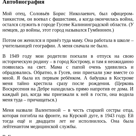
Автобиография
Мой отец, Соловьёв Борис Николаевич, был офицером-
танкистом, он воевал с фашистами, а когда окончилась война,
остался служить в городе Гусеве Калининградской области. (У
немцев, до войны, этот город назывался Гумбиннен.)
Потом он женился и привёз туда маму. Она работала в школе –
учительницей географии. А меня сначала не было.
В 1949 году мои родители поехали в отпуск на свою
историческую родину – в город Кострому, и там я неожиданно
появилась на свет. Мама с папой очень удивились и
обрадовались. Обратно, в Гусев, они приехали уже вместе со
мной. Я была их первым ребёнком. А бабушка в Костроме
меня тайно крестила сразу после рождения. (Церковь
Воскресения на Дебре находилась прямо напротив ее дома. И
каждый раз, когда мы приезжали к ней в гости, она водила
меня туда – причащаться.)
Меня назвали Валентиной – в честь старшей сестры отца,
которая погибла на фронте, на Курской дуге, в 1943 году. Ей
тогда ещё и двадцати лет не исполнилось. Она была
лейтенантом медицинской службы.