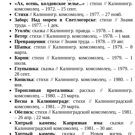
«Ах, осень, колдовское зелье...»
: стихи // Калинингр.
комсомолец. – 1972. – 15 сент.
Стихи
// Калинингр. комсомолец. – 1977. – 27 нояб.
Забор; Над морем в Светлогорске
: стихи // Знамя
труда. – 1977. – 1 дек.
Уголёк
: сказка // Калинингр. правда. – 1978. – 1 янв.
Ветер
: стихи // Калинингр. комсомолец. – 1978. – 1 мая.
Превращения
: стихи // Знамя труда. – 1978. – 19 авг.
Шапка
: стихи // Калинингр. комсомолец. – 1979. – 8
марта.
Корни
: стихи // Калинингр. комсомолец. – 1979. – 1
июля.
Глупышка
: сказка // Калинингр. комсомолец. – 1979. –
28 сент.
Копилка
: стихи // Калинингр. комсомолец. – 1980. – 1
янв.
Торопливая проталинка
: рассказ // Калинингр.
комсомолец. – 1980. – 23 марта.
Весна в Калининграде
: стихи // Калининградский
комсомолец. – 1981. – 29 марта.
Обелиск
: стихи // Калининградский комсомолец. – 1981.
– 26 апр. ; 22 мая.
Хитрый камень; Капризная яма
: сказки //
Калининградский комсомолец. – 1981. – 30 авг.
Хитрый камень
: сказка // Новая жизнь (г.