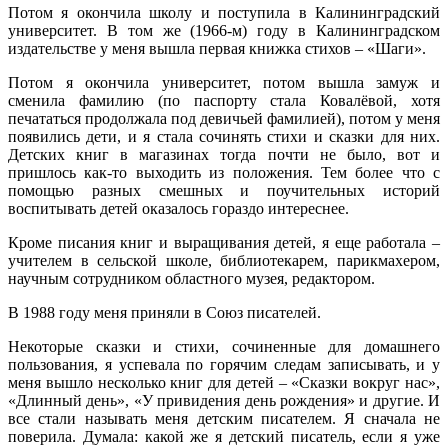
Потом я окончила школу и поступила в Калининградский
университет. В том же (1966-м) году в Калининградском
издательстве у меня вышла первая книжка стихов – «Шаги».
Потом я окончила университет, потом вышла замуж и
сменила фамилию (по паспорту стала Ковалёвой, хотя
печататься продолжала под девичьей фамилией), потом у меня
появились дети, и я стала сочинять стихи и сказки для них.
Детских книг в магазинах тогда почти не было, вот и
пришлось как-то выходить из положения. Тем более что с
помощью разных смешных и поучительных историй
воспитывать детей оказалось гораздо интереснее.
Кроме писания книг и выращивания детей, я еще работала –
учителем в сельской школе, библиотекарем, парикмахером,
научным сотрудником областного музея, редактором.
В 1988 году меня приняли в Союз писателей.
Некоторые сказки и стихи, сочиненные для домашнего
пользования, я успевала по горячим следам записывать, и у
меня вышло несколько книг для детей – «Сказки вокруг нас»,
«Длинный день», «У привидения день рождения» и другие. И
все стали называть меня детским писателем. Я сначала не
поверила. Думала: какой же я детский писатель, если я уже