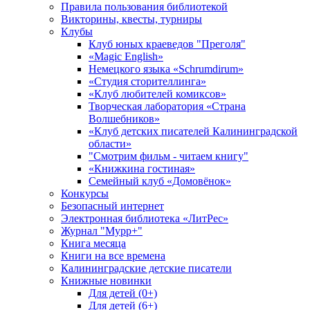
Правила пользования библиотекой
Викторины, квесты, турниры
Клубы
Клуб юных краеведов "Преголя"
«Magic English»
Немецкого языка «Schrumdirum»
«Студия сторителлинга»
«Клуб любителей комиксов»
Творческая лаборатория «Страна
Волшебников»
«Клуб детских писателей Калининградской
области»
"Смотрим фильм - читаем книгу"
«Книжкина гостиная»
Семейный клуб «Домовёнок»
Конкурсы
Безопасный интернет
Электронная библиотека «ЛитРес»
Журнал "Мурр+"
Книга месяца
Книги на все времена
Калининградские детские писатели
Книжные новинки
Для детей (0+)
Для детей (6+)