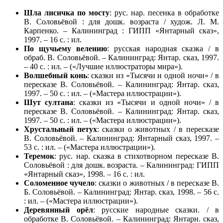
Шла лисичка по мосту
: рус. нар. песенка в обработке
В. Соловьёвой : для дошк. возраста / худож. Л. М.
Карпенко. – Калининград : ГИПП «Янтарный сказ»,
1997. – 16 с. : ил.
По щучьему велению
: русская народная сказка / в
обраб. В. Соловьёвой. – Калининград: Янтар. сказ, 1997.
– 40 с. : ил. – («Лучшие иллюстраторы мира»).
Волшебный
конь
: сказки из «Тысячи и одной ночи» / в
пересказе В. Соловьёвой. – Калининград: Янтар. сказ,
1997. – 50 с. : ил. – («Мастера иллюстрации»).
Шут
султана
: сказки из «Тысячи и одной ночи» / в
пересказе В. Соловьёвой. – Калининград: Янтар. сказ,
1997. – 50 с. : ил. – («Мастера иллюстрации»).
Хрустальный петух
: сказки о животных / в пересказе
В. Соловьёвой. – Калининград: Янтарный сказ, 1997. –
53 с. : ил. – («Мастера иллюстрации»).
Теремок
: рус. нар. сказка в стихотворном пересказе В.
Соловьёвой : для дошк. возраста. – Калининград: ГИПП
«Янтарный сказ», 1998. – 16 с. : ил.
Соломенное чучело
: сказки о животных / в пересказе В.
Б. Соловьёвой. – Калининград: Янтар. сказ, 1998. – 56 с.
: ил. – («Мастера иллюстрации»).
Деревянный орёл
: русские народные сказки. / в
обработке В. Соловьёвой. – Калининград: Янтарн. сказ,