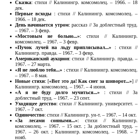
Сказка
: стихи // Калинингр. комсомолец. – 1966. – 18
дек.
Первые всходы
: стихи // Калинингр. комсомолец. –
1966. – 18 дек.
День начинается утром
: рассказ // За доблестный труд.
– 1967. – 3 февр.
«Мостовым не больно...»
: стихи // Калинингр.
комсомолец. – 1967. – 3 февр.
«Пучок лучей на льду приплясывал...»
: стихи //
Калинингр. правда. – 1967. – 3 февр.
Американский
аукцион
: стихи // Калинингр. правда. –
1967. – 27 марта.
«Я не люблю тебя...»
: стихи // Калинингр. комсомолец.
– 1967. – 8 мая.
Новые стихи
: [
«Вот это да! Как снег за шиворот...»
] //
Калинингр. комсомолец. – 1967. – 4 июня.
«А я не буду долго мучиться...»
: стихи // За
доблестный труд. – 1967. – 23 сент.
Уходящее детство
: стихи // Калинингр. университет. –
1967. – 7 окт.
Одиночество
: стихи // Калинингр. ун-т. – 1967. – 14 окт.
«За лесами сонными...»
: стихи // Калинингр.
комсомолец. – 1967. – 15 окт. ; За доблестный труд. –
1967. – 26 окт. ; Калинингр. комсомолец. – 1968. – 7
нояб.