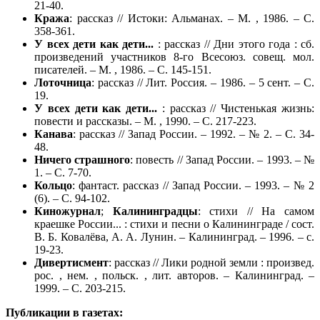
21-40.
Кража
: рассказ // Истоки: Альманах. – М. , 1986. – С.
358-361.
У всех дети как дети...
: рассказ // Дни этого года : сб.
произведений участников 8-го Всесоюз. совещ. мол.
писателей. – М. , 1986. – С. 145-151.
Лоточница
: рассказ // Лит. Россия. – 1986. – 5 сент. – С.
19.
У всех дети как дети...
: рассказ // Чистенькая жизнь:
повести и рассказы. – М. , 1990. – С. 217-223.
Канава
: рассказ // Запад России. – 1992. – № 2. – С. 34-
48.
Ничего страшного
: повесть // Запад России. – 1993. – №
1. – С. 7-70.
Кольцо
: фантаст. рассказ // Запад России. – 1993. – № 2
(6). – С. 94-102.
Киножурнал
;
Калининградцы
: стихи // На самом
краешке России... : стихи и песни о Калининграде / сост.
В. Б. Ковалёва, А. А. Лунин. – Калининград. – 1996. – с.
19-23.
Дивертисмент
: рассказ // Лики родной земли : произвед.
рос. , нем. , польск. , лит. авторов. – Калининград. –
1999. – С. 203-215.
Публикации в газетах: