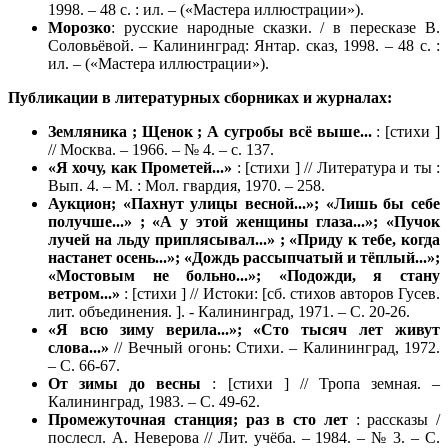
1998. – 48 с. : ил. – («Мастера иллюстрации»).
Морозко
: русские народные сказки. / в пересказе В.
Соловьёвой. – Калининград: Янтар. сказ, 1998. – 48 с. :
ил. – («Мастера иллюстрации»).
Публикации в литературных сборниках и журналах:
Земляника ; Щенок ; А сугробы всё выше...
: [стихи ]
// Москва. – 1966. – № 4. – с. 137.
«Я хочу, как Прометей...»
: [стихи ] // Литература и ты :
Вып. 4. – М. : Мол. гвардия, 1970. – 258.
Аукцион; «Пахнут улицы весной...»; «Лишь бы себе
получше...» ; «А у этой женщины глаза...»; «Пучок
лучей на льду приплясывал...» ; «Приду к тебе, когда
настанет осень...»; «Дождь рассыпчатый и тёплый...»;
«Мостовым не больно...»; «Подожди, я стану
ветром...»
: [стихи ] // Истоки: [сб. стихов авторов Гусев.
лит. объединения. ]. - Калининград, 1971. – С. 20-26.
«Я всю зиму верила...»; «Сто тысяч лет живут
слова...»
// Вечный огонь: Стихи. – Калининград, 1972.
– С. 66-67.
От зимы до весны
: [стихи ] // Тропа земная. –
Калининград, 1983. – С. 49-62.
Промежуточная станция; раз в сто лет
: рассказы /
послесл. А. Неверова // Лит. учёба. – 1984. – № 3. – С.