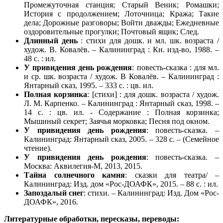
Промежуточная станция; Старый Веник; Ромашки;
История с продолжением; Лоточница; Кража; Такие
дела; Дорожные разговоры; Войти дважды; Ежедневные
оздоровительные прогулки; Почтовый ящик; След.
Длинный день
: стихи для дошк. и мл. шк. возраста /
худож. В. Ковалёв. – Калининград : Кн. изд-во, 1988. –
48 с. : ил.
У привидения день рождения
: повесть-сказка : для мл.
и ср. шк. возраста / худож. В Ковалёв. – Калининград :
Янтарный сказ, 1995. – 333 с. : цв. ил.
Полная корзинка
: [стихи] : для дошк. возраста / худож.
Л. М. Карпенко. – Калининград : Янтарный сказ, 1998. –
14 с. : цв. ил. - Содержание : Полная корзинка;
Мышиный секрет; Заячья морковка; Песня под окном.
У привидения день рождения
: повесть-сказка. –
Калининград: Янтарный сказ, 2005. – 328 с. – (Семейное
чтение).
У привидения день рождения
: повесть-сказка. –
Москва: Аквилегия-М, 2013, 2015.
Тайна солнечного камня
: сказки для театра/ –
Калининград: Изд. дом «Рос-ДОАФК», 2015. – 88 с. : ил.
Запоздалый снег
: стихи. – Калининград: Изд. Дом «Рос-
ДОАФК», 2016.
Литературные обработки, пересказы, переводы: