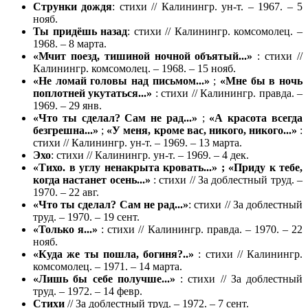
Струнки
дождя
: стихи // Калинингр. ун-т. – 1967. – 5
нояб.
Ты придёшь назад
: стихи // Калинингр. комсомолец. –
1968. – 8 марта.
«Мчит поезд, тишиной ночной объятый...»
: стихи //
Калинингр. комсомолец. – 1968. – 15 нояб.
«Не ломай головы над письмом...»
;
«Мне бы в ночь
поплотней укутаться...»
: стихи // Калинингр. правда. –
1969. – 29 янв.
«Что ты сделал? Сам не рад...»
;
«А красота всегда
безгрешна...»
;
«У меня, кроме вас, никого, никого...»
:
стихи // Калинингр. ун-т. – 1969. – 13 марта.
Эхо
: стихи // Калинингр. ун-т. – 1969. – 4 дек.
«Тихо. в углу ненакрыта кровать...» ; «Приду к тебе,
когда настанет осень...»
: стихи // За доблестный труд. –
1970. – 22 авг.
«Что ты сделал? Сам не рад...»
: стихи // За доблестный
труд. – 1970. – 19 сент.
«Только я...»
: стихи // Калинингр. правда. – 1970. – 22
нояб.
«Куда же ты пошла, богиня?..»
: стихи // Калинингр.
комсомолец. – 1971. – 14 марта.
«Лишь бы себе получше...»
: стихи // За доблестный
труд. – 1972. – 14 февр.
Стихи
// За доблестный труд. – 1972. – 7 сент.