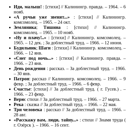
Иди, малыш!
: [стихи] // Калинингр. правда. – 1964. – 6
нояб.
«А ручьи уже звенят...»
: [стихи] // Калинингр.
комсомолец. – 1965. – 24 окт.
Земляника
;
Тишина
: [стихи] // Калинингр.
комсомолец. – 1965. – 10 нояб.
«Ну и плачу!..»
: [стихи] // Калинингр. комсомолец. –
1965. – 12 дек. ; За доблестный труд. – 1966. – 12 июня.
Будильник
;
Шаги
: [стихи] // Калинингр. комсомолец. –
1966. – 12 янв.
«Снег под ночь...»
: [стихи] // Калинингр. правда. –
1966. – 23 янв.
День рождения
: рассказ. – За доблестный труд. – 1966.
– 30 янв.
Патрон
: рассказ // Калинингр. комсомолец. – 1966. – 9
февр. ; За доблестный труд. – 1966. – 6 февр.
Счастье
: [стихи] // За доблестный труд. ( г. Гусев.) . –
1966. – 23 февр.
Верю
: стихи // За доблестный труд. – 1966. – 27 марта.
Река
: сказка // За доблестный труд. – 1966. – 22 мая.
Три человека
: рассказ // За доблестный труд. – 1966. –
28 авг.
«Расскажу вам, люди, тайну...»
: стихи // Знамя труда (
г. Озёрск ). – 1966. – 16 сент.