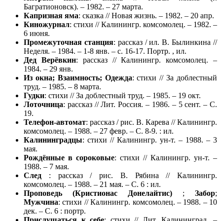
Багратионовск). – 1982. – 27 марта.
Капризная яма
: сказка // Новая жизнь. – 1982. – 20 апр.
Киножурнал
: стихи // Калинингр. комсомолец. – 1982. –
6 июня.
Промежуточная станция
: рассказ / ил. В. Былинкина //
Неделя. – 1984. – 1-8 янв. – с. 16-17. Портр. , ил.
Дед Верёвкин
: рассказ // Калинингр. комсомолец. –
1984. – 29 янв.
Из окна; Взаимность; Одежда
: стихи // За доблестный
труд. – 1985. – 8 марта.
Гудки
: стихи // За доблестный труд. – 1985. – 19 окт.
Лоточница
: рассказ // Лит. Россия. – 1986. – 5 сент. – С.
19.
Телефон-автомат
: рассказ / рис. В. Карева // Калинингр.
комсомолец. – 1988. – 27 февр. – С. 8-9. : ил.
Калининградцы
: стихи // Калинингр. ун-т. – 1988. – 3
мая.
Рождённые в сороковые
: стихи // Калинингр. ун-т. –
1988. – 7 мая.
След
: рассказ / рис. В. Рябина // Калинингр.
комсомолец. – 1988. – 21 мая. – С. 6 : ил.
Проповедь (Кристионас Донелайтис)
;
Забор
;
Мужчина
: стихи // Калинингр. комсомолец. – 1988. – 10
дек. – С. 6 : портр.
Прислушаться к себе
: стихи // Лит. Калининград. –