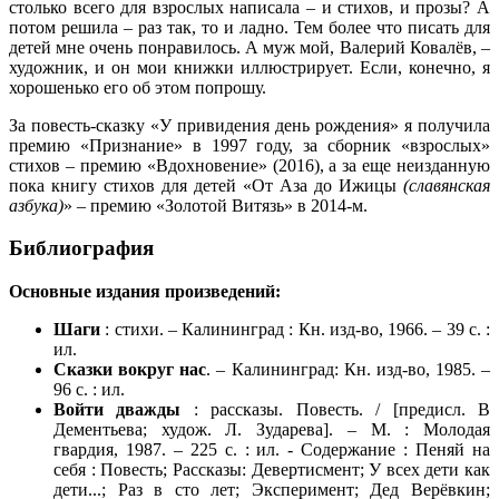
столько всего для взрослых написала – и стихов, и прозы? А
потом решила – раз так, то и ладно. Тем более что писать для
детей мне очень понравилось. А муж мой, Валерий Ковалёв, –
художник, и он мои книжки иллюстрирует. Если, конечно, я
хорошенько его об этом попрошу.
За повесть-сказку «У привидения день рождения» я получила
премию «Признание» в 1997 году, за сборник «взрослых»
стихов – премию «Вдохновение» (2016), а за еще неизданную
пока книгу стихов для детей «От Аза до Ижицы
(славянская
азбука)
» – премию «Золотой Витязь» в 2014-м.
Библиография
Основные издания произведений:
Шаги
: стихи. – Калининград : Кн. изд-во, 1966. – 39 с. :
ил.
Сказки вокруг нас
. – Калининград: Кн. изд-во, 1985. –
96 с. : ил.
Войти дважды
: рассказы. Повесть. / [предисл. В
Дементьева; худож. Л. Зударева]. – М. : Молодая
гвардия, 1987. – 225 с. : ил. - Содержание : Пеняй на
себя : Повесть; Рассказы: Девертисмент; У всех дети как
дети...; Раз в сто лет; Эксперимент; Дед Верёвкин;