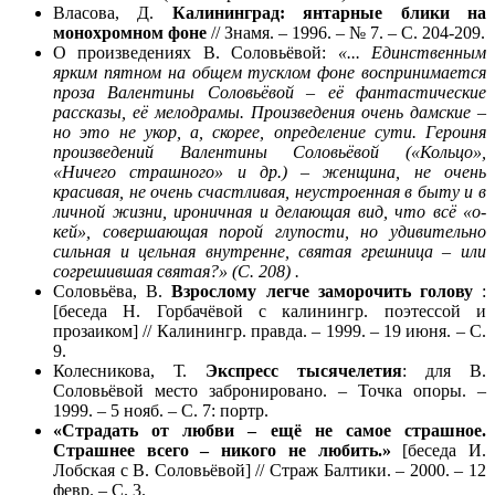
Власова, Д.
Калининград: янтарные блики на
монохромном фоне
// Знамя. – 1996. – № 7. – С. 204-209.
О произведениях В. Соловьёвой:
«... Единственным
ярким пятном на общем тусклом фоне воспринимается
проза Валентины Соловьёвой – её фантастические
рассказы, её мелодрамы. Произведения очень дамские –
но это не укор, а, скорее, определение сути. Героиня
произведений Валентины Соловьёвой («Кольцо»,
«Ничего страшного» и др.) – женщина, не очень
красивая, не очень счастливая, неустроенная в быту и в
личной жизни, ироничная и делающая вид, что всё «о-
кей», совершающая порой глупости, но удивительно
сильная и цельная внутренне, святая грешница – или
согрешившая святая?» (С. 208) .
Соловьёва, В.
Взрослому легче заморочить голову
:
[беседа Н. Горбачёвой с калинингр. поэтессой и
прозаиком] // Калинингр. правда. – 1999. – 19 июня. – С.
9.
Колесникова, Т.
Экспресс
тысячелетия
: для В.
Соловьёвой место забронировано. – Точка опоры. –
1999. – 5 нояб. – С. 7: портр.
«Страдать от любви – ещё не самое страшное.
Страшнее всего – никого не любить.»
[беседа И.
Лобская с В. Соловьёвой] // Страж Балтики. – 2000. – 12
февр. – С. 3.