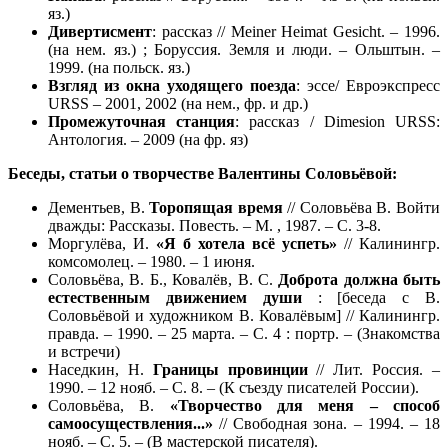
яз.)
Дивертисмент
: рассказ // Meiner Heimat Gesicht. – 1996.
(на нем. яз.) ; Боруссия. Земля и люди. – Ольштын. –
1999. (на польск. яз.)
Взгляд из окна уходящего поезда
: эссе/ Евроэкспресс
URSS – 2001, 2002 (на нем., фр. и др.)
Промежуточная станция
: рассказ / Dimesion URSS:
Антология. – 2009 (на фр. яз)
Беседы, статьи о творчестве Валентины Соловьёвой:
Дементьев, В.
Торопящая
время
// Соловьёва В. Войти
дважды: Рассказы. Повесть. – М. , 1987. – С. 3-8.
Моргулёва, И.
«Я б хотела всё успеть»
// Калинингр.
комсомолец. – 1980. – 1 июня.
Соловьёва, В. Б., Ковалёв, В. С.
Доброта должна быть
естественным движением души
: [беседа с В.
Соловьёвой и художником В. Ковалёвым] // Калинингр.
правда. – 1990. – 25 марта. – С. 4 : портр. – (Знакомства
и встречи)
Наседкин, Н.
Границы
провинции
// Лит. Россия. –
1990. – 12 нояб. – С. 8. – (К съезду писателей России).
Соловьёва, В.
«Творчество для меня – способ
самоосуществления...»
// Свободная зона. – 1994. – 18
нояб. – С. 5. – (В мастерской писателя).