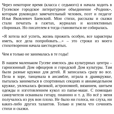
Через некоторое время (класса с седьмого) я начала ходить в
Гусевское городское литературное объединение «Родник»,
которым руководил замечательный человек, поэт и педагог
Илья Яковлевич Баевский. Мои стихи, рассказы и сказки
стали печатать в газетах, журналах и коллективных
сборниках. Но писателем я тогда становиться не собиралась.
«Я хотела всё успеть, жизнь прожить особую, все характеры
иметь, все дела попробовать…» – это строки из моего
стихотворения начала шестидесятых.
Чем я только не занималась в те годы!
В нашем маленьком Гусеве имелось два культурных центра –
гарнизонный Дом офицеров и городской Дом культуры. Там
были разные кружки для детей. Я записалась сразу во все.
Пела в хоре, танцевала в ансамбле, играла в драмкружке,
пыталась заниматься в спортивных секциях и авиамодельном
кружке, увлекалась физикой, астрономией, вязанием, шитьем
одежды и изготовлением кукол из папье-маше. С помощью
самоучителя осваивала гитару, пианино и т. д. Но всё у меня
получалось из рук вон плохо. Не было ни голоса, ни слуха, ни
каких-либо других талантов. Только и умела что сочинять
стихи и сказки.