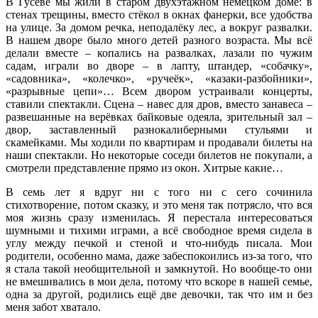
В Гусеве мы жили в старом двухэтажном немецком доме: в
стенах трещины, вместо стёкол в окнах фанерки, все удобства
на улице. За домом речка, неподалёку лес, а вокруг развалки.
В нашем дворе было много детей разного возраста. Мы всё
делали вместе – копались на развалках, лазали по чужим
садам, играли во дворе – в лапту, штандер, «собачку»,
«садовника», «колечко», «ручеёк», «казаки-разбойники»,
«разрывные цепи»… Всем двором устраивали концерты,
ставили спектакли. Сцена – навес для дров, вместо занавеса –
развешанные на верёвках байковые одеяла, зрительный зал –
двор, заставленный разнокалиберными стульями и
скамейками. Мы ходили по квартирам и продавали билеты на
наши спектакли. Но некоторые соседи билетов не покупали, а
смотрели представление прямо из окон. Хитрые какие…
В семь лет я вдруг ни с того ни с сего сочинила
стихотворение, потом сказку, и это меня так потрясло, что вся
моя жизнь сразу изменилась. Я перестала интересоваться
шумными и тихими играми, а всё свободное время сидела в
углу между печкой и стеной и что-нибудь писала. Мои
родители, особенно мама, даже забеспокоились из-за того, что
я стала такой необщительной и замкнутой. Но вообще-то они
не вмешивались в мои дела, потому что вскоре в нашей семье,
одна за другой, родились ещё две девочки, так что им и без
меня забот хватало.