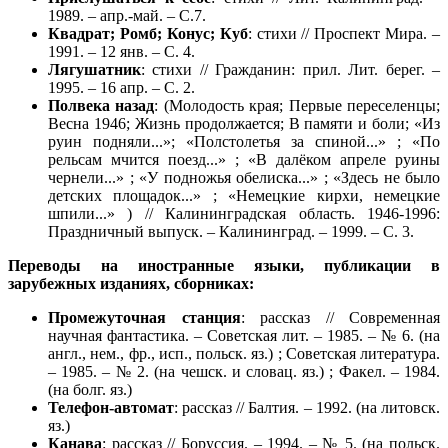
1989. – апр.-май. – С.7.
Квадрат; Ромб; Конус; Куб
: стихи // Проспект Мира. –
1991. – 12 янв. – С. 4.
Лягушатник
: стихи // Гражданин: прил. Лит. берег. –
1995. – 16 апр. – С. 2.
Полвека
назад
: (Молодость края; Первые переселенцы;
Весна 1946; Жизнь продолжается; В памяти и боли; «Из
руин подняли...»; «Полстолетья за спиной...» ; «По
рельсам мчится поезд...» ; «В далёком апреле руины
чернели...» ; «У подножья обелиска...» ; «Здесь не было
детских площадок...» ; «Немецкие кирхи, немецкие
шпили...» ) // Калининградская область. 1946-1996:
Праздничный выпуск. – Калининград. – 1999. – С. 3.
Переводы на иностранные языки, публикации в
зарубежных изданиях, сборниках:
Промежуточная станция
: рассказ // Современная
научная фантастика. – Советская лит. – 1985. – № 6. (на
англ., нем., фр., исп., польск. яз.) ; Советская литература.
– 1985. – № 2. (на чешск. и словац. яз.) ; Факел. – 1984.
(на болг. яз.)
Телефон-автомат
: рассказ // Балтия. – 1992. (на литовск.
яз.)
Канава
: рассказ // Боруссия. – 1994. – № 5. (на польск.