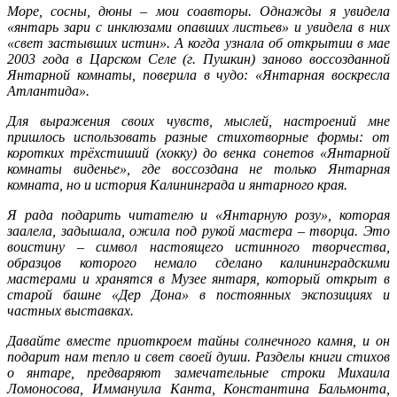
Море, сосны, дюны – мои соавторы. Однажды я увидела
«янтарь зари с инклюзам
и опавших листьев» и увидела в них
«свет застывших истин». А когда узнала об открытии в мае
2003 года в Царском Селе (г. Пушкин) заново воссозданной
Янтарной комнаты, поверила в чудо: «Янтарная воскресла
Атлантида».
Для выражения своих чувств, мыслей, настроений мне
пришлось использовать разные стихотворные формы: от
коротких трёхстиший (хокку) до венка сонетов «Янтарной
комнаты виденье», где воссоздана не только Янтарная
комната, но и история Калининграда и янтарного края.
Я рада подарить читателю и «Янтарную розу», которая
заалела, задышала, ожила под рукой мастера – творца. Это
воистину – символ настоящего истинного творчества,
образцов которого немало сделано калининградскими
мастерами и хранятся в Музее янтаря, который открыт в
старой башне «Дер Дона» в постоянных экспозициях и
частных выставках.
Давайте вместе приоткроем тайны солнечного камня, и он
подарит нам тепло и свет своей души. Разделы книги стихов
о янтаре, предваряют замечательные строки Михаила
Ломоносова, Иммануила Канта, Константина Бальмонта,