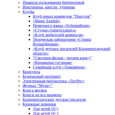
Правила пользования библиотекой
Викторины, квесты, турниры
Клубы
Клуб юных краеведов "Преголя"
«Magic English»
Немецкого языка «Schrumdirum»
«Студия сторителлинга»
«Клуб любителей комиксов»
Творческая лаборатория «Страна
Волшебников»
«Клуб детских писателей Калининградской
области»
"Смотрим фильм - читаем книгу"
«Книжкина гостиная»
Семейный клуб «Домовёнок»
Конкурсы
Безопасный интернет
Электронная библиотека «ЛитРес»
Журнал "Мурр+"
Книга месяца
Книги на все времена
Калининградские детские писатели
Книжные новинки
Для детей (0+)
Для детей (6+)