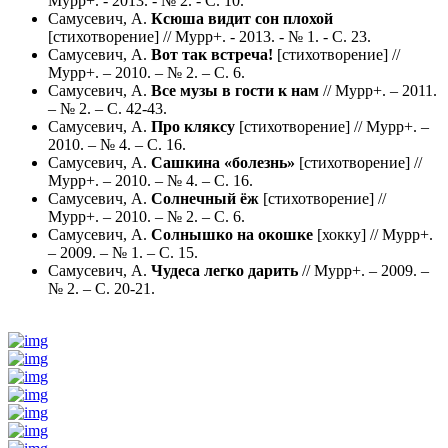
Мурр+. - 2013. - № 2. - С. 10.
Самусевич, А.
Ксюша видит сон плохой
[стихотворение] // Мурр+. - 2013. - № 1. - С. 23.
Самусевич, А.
Вот так встреча!
[стихотворение] //
Мурр+. – 2010. – № 2. – С. 6.
Самусевич, А.
Все музы в гости к нам
// Мурр+. – 2011.
– № 2. – С. 42-43.
Самусевич, А.
Про кляксу
[стихотворение] // Мурр+. –
2010. – № 4. – С. 16.
Самусевич, А.
Сашкина «болезнь»
[стихотворение] //
Мурр+. – 2010. – № 4. – С. 16.
Самусевич, А.
Солнечный ёж
[стихотворение] //
Мурр+. – 2010. – № 2. – С. 6.
Самусевич, А.
Солнышко на окошке
[хокку] // Мурр+.
– 2009. – № 1. – С. 15.
Самусевич, А.
Чудеса легко дарить
// Мурр+. – 2009. –
№ 2. – С. 20-21.