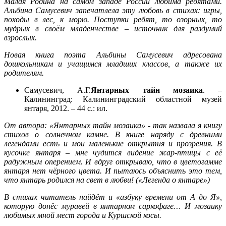
Малая Родина на самом западе России любима ребятами.
Альбина Самусевич запечатлела эту любовь в стихах: игры,
походы в лес, к морю. Поступки ребят, то озорных, то
мудрых в своём младенчестве – источник для раздумий
взрослых.
Новая книга поэта Альбины Самусевич адресована
дошкольникам и учащимся младших классов, а также их
родителям.
Самусевич, А.Г.
Янтарных тайн мозаика
. –
Калининград: Калининградский областной музей
янтаря, 2012. – 44 с.: ил.
От автора: «Янтарных тайн мозаика» - так назвала я книгу
стихов о солнечном камне. В книге наряду с древними
легендами есть и мои маленькие открытия и прозрения. В
кусочке янтаря – мне чудится видение жар-птицы с её
радужным оперением. И вдруг открываю, что в цветогамме
янтаря нет чёрного цвета. И пытаюсь объяснить это тем,
что
янтарь родился на свет в любви! («Легенда о янтаре»)
В стихах читатель найдёт и «азбуку времени от А до Я»,
которую донёс мура
вей в
янтарном саркофаге… И мозаику
любимых мной мест города и Куршской косы.