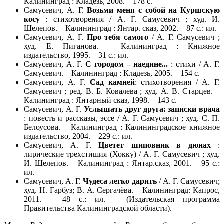
Калининград : Кладезь, 2008. – 178 с.
Самусевич, А. Г.
Возьми меня с собой на Куршскую
косу
: стихотворения / А. Г. Самусевич ; худ. И.
Шелепов. – Калининград : Янтар. сказ, 2002. – 87 с.: ил.
Самусевич, А. Г.
Про тебя самого
/ А. Г. Самусевич ;
худ. Е. Пиганова. – Калининград : Книжное
издательство, 1995. – 31 с.: ил.
Самусевич, А. Г.
С городом – наедине...
: стихи / А. Г.
Самусевич. – Калининград : Кладезь, 2005. – 154 с.
Самусевич, А. Г.
Сад камней
: стихотворения / А. Г.
Самусевич ; ред. В. Б. Ковалева ; худ. А. В. Старцев. –
Калининград : Янтарный сказ, 1998. – 143 с.
Самусевич, А. Г.
Услышать друг друга: записки врача
: повесть и рассказы, эссе / А. Г. Самусевич ; худ. С. П.
Белоусова. – Калининград : Калининградское книжное
издательство, 2004. – 229 с.: ил.
Самусевич, А. Г.
Цветет шиповник в дюнах
:
лирические трехстишия (Хокку) / А. Г. Самусевич ; худ.
И. Шелепов. – Калининград : Янтар.сказ, 2001. – 95 с.:
ил.
Самусевич, А. Г.
Чудеса легко дарить
/ А. Г. Самусевич;
худ. Н. Гарбуз; В. А. Сергачёва. – Калининград: Капрос,
2011. – 48 с.: ил. – (Издательская программа
Правительства Калининградской области).