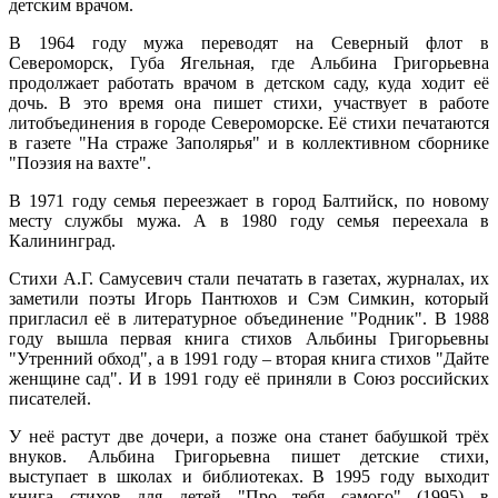
детским врачом.
В 1964 году мужа переводят на Северный флот в
Североморск, Губа Ягельная, где Альбина Григорьевна
продолжает работать врачом в детском саду, куда ходит её
дочь. В это время она пишет стихи, участвует в работе
литобъединения в городе Североморске. Её стихи печатаются
в газете "На страже Заполярья" и в коллективном сборнике
"Поэзия на вахте".
В 1971 году семья переезжает в город Балтийск, по новому
месту службы мужа. А в 1980 году семья переехала в
Калининград.
Стихи А.Г. Самусевич стали печатать в газетах, журналах, их
заметили поэты Игорь Пантюхов и Сэм Симкин, который
пригласил её в литературное объединение "Родник". В 1988
году вышла первая книга стихов Альбины Григорьевны
"Утренний обход", а в 1991 году – вторая книга стихов "Дайте
женщине сад". И в 1991 году её приняли в Союз российских
писателей.
У неё растут две дочери, а позже она станет бабушкой трёх
внуков. Альбина Григорьевна пишет детские стихи,
выступает в школах и библиотеках. В 1995 году выходит
книга стихов для детей "Про тебя самого" (1995) в