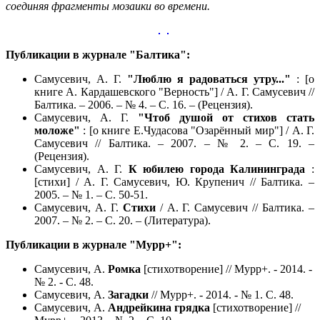
соединяя фрагменты мозаики во времени.
Публикации в журнале "Балтика":
Самусевич, А. Г.
"Люблю я радоваться утру..."
: [о
книге А. Кардашевского "Верность"] / А. Г. Самусевич //
Балтика. – 2006. – № 4. – С. 16. – (Рецензия).
Самусевич, А. Г.
"Чтоб душой от стихов стать
моложе"
: [о книге Е.Чудасова "Озарённый мир"] / А. Г.
Самусевич // Балтика. – 2007. – № 2. – С. 19. –
(Рецензия).
Самусевич, А. Г.
К юбилею города Калининграда
:
[стихи] / А. Г. Самусевич, Ю. Крупенич // Балтика. –
2005. – № 1. – С. 50-51.
Самусевич, А. Г.
Стихи
/ А. Г. Самусевич // Балтика. –
2007. – № 2. – С. 20. – (Литература).
Публикации в журнале "Мурр+":
Самусевич, А.
Ромка
[стихотворение] // Мурр+. - 2014. -
№ 2. - С. 48.
Самусевич, А.
Загадки
// Мурр+. - 2014. - № 1. С. 48.
Самусевич, А.
Андрейкина грядка
[стихотворение] //