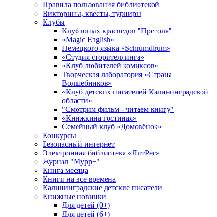
Правила пользования библиотекой
Викторины, квесты, турниры
Клубы
Клуб юных краеведов "Преголя"
«Magic English»
Немецкого языка «Schrumdirum»
«Студия сторителлинга»
«Клуб любителей комиксов»
Творческая лаборатория «Страна
Волшебников»
«Клуб детских писателей Калининградской
области»
"Смотрим фильм - читаем книгу"
«Книжкина гостиная»
Семейный клуб «Домовёнок»
Конкурсы
Безопасный интернет
Электронная библиотека «ЛитРес»
Журнал "Мурр+"
Книга месяца
Книги на все времена
Калининградские детские писатели
Книжные новинки
Для детей (0+)
Для детей (6+)