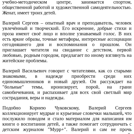
учебно-методическом центре, занимается спортом,
общественной работой и художественной самодеятельностью.
Женат, имеет троих детей.
Валерий Сергеев
– опытный врач и преподаватель, человек
увлечённый и творческий. Его искренние, добрые стихи и
проза имеют своё лицо и вполне узнаваемый голос. В них
есть яркие образы, точные метафоры, интересные ассоциации
сегодняшнего дня и воспоминания о прошлом. Он
приглашает читателя на свидание с детством, первой
любовью, родным городом, предлагает по иному взглянуть на
житейские проблемы.
Валерий Васильевич говорит с читателями, как со старыми
знакомыми, в надежде приобрести среди них
единомышленников и новый друзей. Он рассуждает на
"больные" темы, иронизирует, порой, на грани
самобичевания, и распахивает для всех свой светлый мир
сострадания, веры и надежды.
Подобно Корнею Чуковскому, Валерий Сергеев
коллекционирует мудрые и курьезные словечки малышей
,
что
послужило поводом и стало материалом для написания им
книги о воспитании детей, а также помогает сотрудничать с
детским журналом "Мурр+". Валерий и сам не прочь