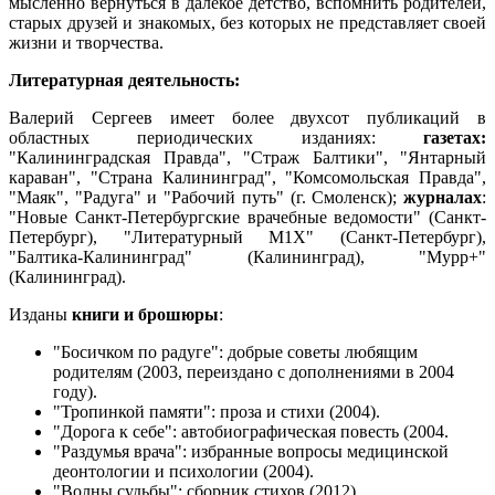
мысленно вернуться в далекое детство, вспомнить родителей,
старых друзей и знакомых, без которых не представляет своей
жизни и творчества.
Литературная деятельность:
Валерий Сергеев имеет более двухсот публикаций в
областных периодических изданиях:
газетах:
"Калининградская Правда", "Страж Балтики", "Янтарный
караван", "Страна Калининград", "Комсомольская Правда",
"Маяк", "Радуга" и "Рабочий путь" (г. Смоленск);
журналах
:
"Новые Санкт-Петербургские врачебные ведомости" (Санкт-
Петербург), "Литературный М1Х" (Санкт-Петербург),
"Балтика-Калининград" (Калининград), "Мурр+"
(Калининград).
Изданы
книги и брошюры
:
"Босичком по радуге": добрые советы любящим
родителям (2003, переиздано с дополнениями в 2004
году).
"Тропинкой памяти": проза и стихи (2004).
"Дорога к себе": автобиографическая повесть (2004.
"Раздумья врача": избранные вопросы медицинской
деонтологии и психологии (2004).
"Волны судьбы": сборник стихов (2012).