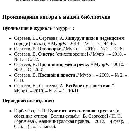
Произведения автора в нашей библиотеке
Публикации в журнале "Мурр+":
Сергеев, В., Сергеева, А.
Липурунчики в леденцовом
городе
[рассказ] // Мурр+. - 2013. - №. 1. - С. 44-46.
Сергеев, В.
В зоопарке
// Мурр+. – 2010. – № 3. – С. 6.
Сергеев, В.
О ветре
[стихотворение] // Мурр+. – 2010. –
№ 1. – С. 22.
Сергеев, В.
Про вишни, мёд и речку
// Мурр+. – 2010. –
№ 2. – С. 30-31.
Сергеев, В.
Прощай и прости
// Мурр+. – 2009. – № 2. –
С. 16.
Сергеев, В., Сергеева, А.
Весёлое путешествие
//
Мурр+. – 2010. – № 4. – С. 10-11.
Периодические издания:
Горбачёва, Н. Н.
Букет из всех оттенков грусти
: [о
сборнике стихов "Волны судьбы" В. Сергеева] / Н. Н.
Горбачёва // Калининградская правда. – 2012. – 4 февр. –
С. 6. – (Под занавес).