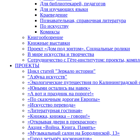
Для библиотекарей, педагогов
Для изучающих языки
Краеведение
Познавательная, справочная литература
По искусству
Комиксы
Книгообозрение
Книжные выставки
Проект «Дом под зонтом». Социальные ролики
В мире искусства и творчества
Сотрудничество с Гёте-институтом: проекты, комп
ПРОЕКТЫ
Цикл статей "Зеркало истории"
"Азбука искусств"
«Экологические путешествия по Калининградской 
«Юными остались вы навек»
«А вот и праздник на пороге!»
«По сказочным дорогам Европы»
«Искусство перевода»
«Литературная гостиная»
«Книжка, книжка – говори!»
«Открывая двери в прекрасное»
Акция «Война. Книга. Память»
«Музыкальный салон на Бородинской, 13»
«Город четырёх космонавтов»