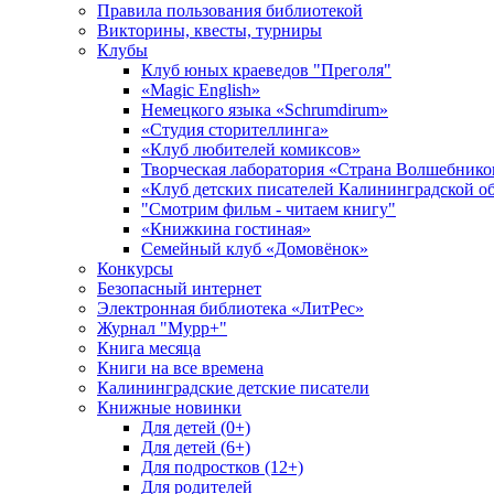
Правила пользования библиотекой
Викторины, квесты, турниры
Клубы
Клуб юных краеведов "Преголя"
«Magic English»
Немецкого языка «Schrumdirum»
«Студия сторителлинга»
«Клуб любителей комиксов»
Творческая лаборатория «Страна Волшебнико
«Клуб детских писателей Калининградской о
"Смотрим фильм - читаем книгу"
«Книжкина гостиная»
Семейный клуб «Домовёнок»
Конкурсы
Безопасный интернет
Электронная библиотека «ЛитРес»
Журнал "Мурр+"
Книга месяца
Книги на все времена
Калининградские детские писатели
Книжные новинки
Для детей (0+)
Для детей (6+)
Для подростков (12+)
Для родителей