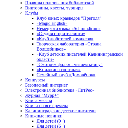
Правила пользования библиотекой
Викторины, квесты, турниры
Клубы
Клуб юных краеведов "Преголя"
«Magic English»
Немецкого языка «Schrumdirum»
«Студия сторителлинга»
«Клуб любителей комиксов»
Творческая лаборатория «Страна
Волшебников»
«Клуб детских писателей Калининградской
области»
"Смотрим фильм - читаем книгу"
«Книжкина гостиная»
Семейный клуб «Домовёнок»
Конкурсы
Безопасный интернет
Электронная библиотека «ЛитРес»
Журнал "Мурр+"
Книга месяца
Книги на все времена
Калининградские детские писатели
Книжные новинки
Для детей (0+)
Для детей (6+)