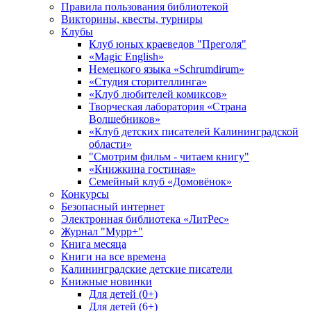
Правила пользования библиотекой
Викторины, квесты, турниры
Клубы
Клуб юных краеведов "Преголя"
«Magic English»
Немецкого языка «Schrumdirum»
«Студия сторителлинга»
«Клуб любителей комиксов»
Творческая лаборатория «Страна
Волшебников»
«Клуб детских писателей Калининградской
области»
"Смотрим фильм - читаем книгу"
«Книжкина гостиная»
Семейный клуб «Домовёнок»
Конкурсы
Безопасный интернет
Электронная библиотека «ЛитРес»
Журнал "Мурр+"
Книга месяца
Книги на все времена
Калининградские детские писатели
Книжные новинки
Для детей (0+)
Для детей (6+)